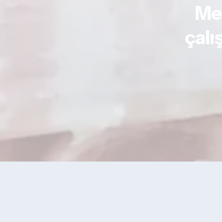
Me
çalı