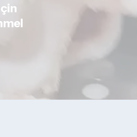
çin
emmel