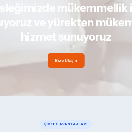
sleğimizde mükemmellik i
şıyoruz ve yürekten mük
hizmet sunuyoruz
Bize Ulaşın
ŞIRKET AVANTAJLARI