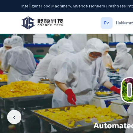
Intelligent Food Machinery, QSence Pioneers Freshness int
Ev
Hakkımı
‹