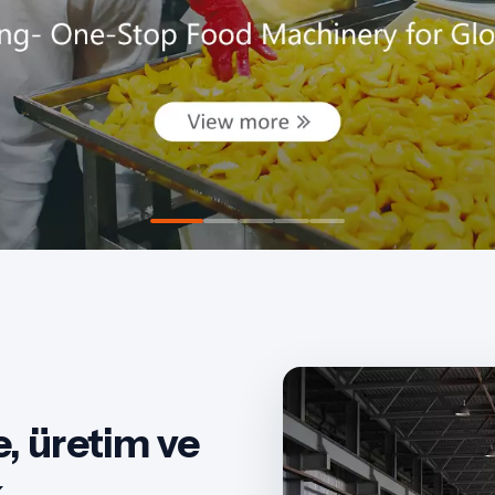
e, üretim ve
k