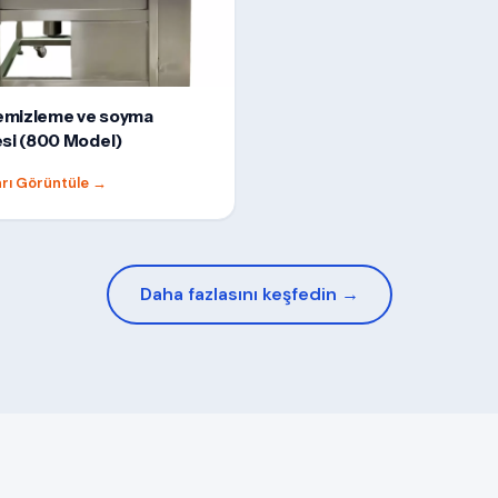
temizleme ve soyma
si (800 Model)
ları Görüntüle
→
Daha fazlasını keşfedin →