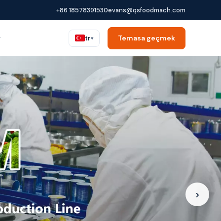
+86 18578391530
evans@qsfoodmach.com
r
Temasa geçmek
tr
▾
›