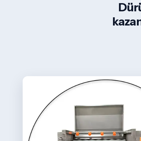
Dürü
kazan