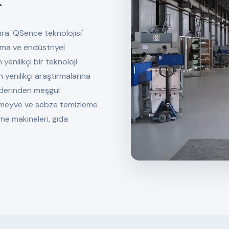
ra 'QSence teknolojisi'
ırma ve endüstriyel
nilikçi bir teknoloji
 yenilikçi araştırmalarına
a derinden meşgul
a meyve ve sebze temizleme
me makineleri, gıda