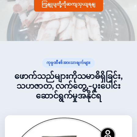
ကြှနျုပျတို့ကိုဆကျသှယျရနျ
ကုမ္ပဏီ၏အားသာချက်များ
ဖောက်သည်များကိုသမာဓိရှိခြင်း,
သဟဇာတ, လက်တွေ့,-ပူးပေါင်း
ဆောင်ရွက်မှုအနိုင်ရ