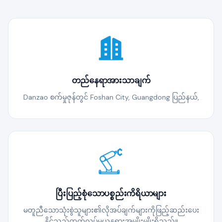
တည်နေရာအားသာချက်
Danzao စက်မှုဇုန်တွင် Foshan City, Guangdong ပြည်နယ်,
ပြီးပြည့်စုံသောပစ္စည်းကိရိယာများ
မတူညီသောသုံးစွဲသူများ၏လိုအပ်ချက်များကိုဖြည့်ဆည်းပေး
နိုင်သည့်ထုတ်လုပ်မှုယန္တရားအမျိုးမျိုးရှိသည်။