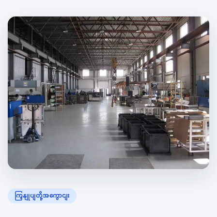
ကြှနျုပျတို့အကွောငျး