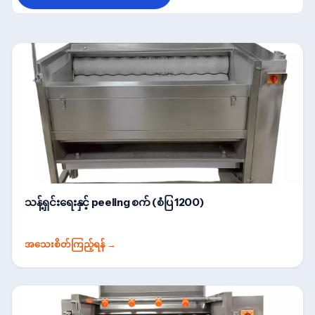
သန့်ရှင်းရေးနှင့် peeling စက် (စံပြ 1200)
အသေးစိတ်ကြည့်ရန်
→