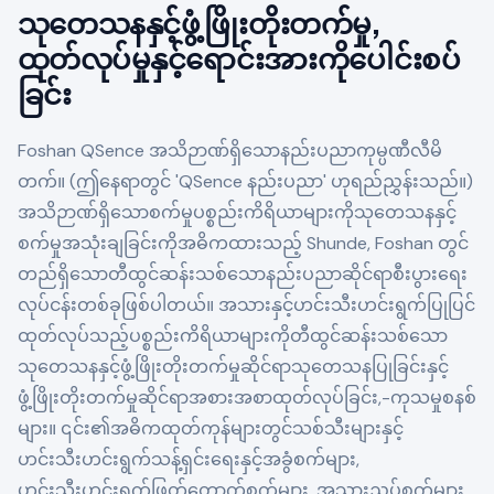
သုတေသနနှင့်ဖွံ့ဖြိုးတိုးတက်မှု,
ထုတ်လုပ်မှုနှင့်ရောင်းအားကိုပေါင်းစပ်
ခြင်း
Foshan QSence အသိဉာဏ်ရှိသောနည်းပညာကုမ္ပဏီလီမိ
တက်။ (ဤနေရာတွင် 'QSence နည်းပညာ' ဟုရည်ညွှန်းသည်။)
အသိဉာဏ်ရှိသောစက်မှုပစ္စည်းကိရိယာများကိုသုတေသနနှင့်
စက်မှုအသုံးချခြင်းကိုအဓိကထားသည့် Shunde, Foshan တွင်
တည်ရှိသောတီထွင်ဆန်းသစ်သောနည်းပညာဆိုင်ရာစီးပွားရေး
လုပ်ငန်းတစ်ခုဖြစ်ပါတယ်။ အသားနှင့်ဟင်းသီးဟင်းရွက်ပြုပြင်
ထုတ်လုပ်သည့်ပစ္စည်းကိရိယာများကိုတီထွင်ဆန်းသစ်သော
သုတေသနနှင့်ဖွံ့ဖြိုးတိုးတက်မှုဆိုင်ရာသုတေသနပြုခြင်းနှင့်
ဖွံ့ဖြိုးတိုးတက်မှုဆိုင်ရာအစားအစာထုတ်လုပ်ခြင်း,-ကုသမှုစနစ်
များ။ ၎င်း၏အဓိကထုတ်ကုန်များတွင်သစ်သီးများနှင့်
ဟင်းသီးဟင်းရွက်သန့်ရှင်းရေးနှင့်အခွံစက်များ,
ဟင်းသီးဟင်းရွက်ဖြတ်တောက်စက်များ, အသားညှပ်စက်များ,