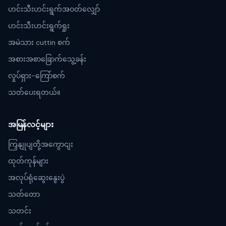
ဟင်းသီးဟင်းရွက်အဝတ်လျှော်
ဟင်းသီးဟင်းရွက်ရှုး
အမဲသား cuttin စက်
အစားအစာခြောက်သွေ့ခန်း
လှုပ်ရှား-ကြော်စက်
သတ်ပေးရတယ်။
အမြန်လင့်များ
ကြှနျုပျတို့အကွောငျး
ထုတ်ကုန်များ
အလုပ်ရုံဆွေးနွေးပွဲ
သတ်တော
သတင်း