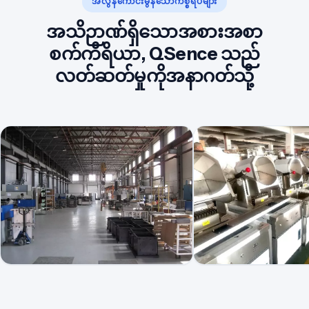
အလွန်ကောင်းမွန်သောကိစ္စရပ်များ
အသိဉာဏ်ရှိသောအစားအစာ
စက်ကိရိယာ, QSence သည်
လတ်ဆတ်မှုကိုအနာဂတ်သို့