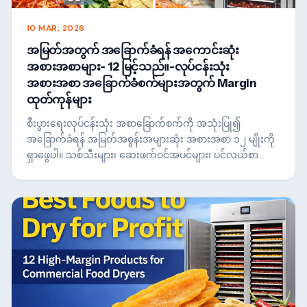
10 MAR, 2026
အမြတ်အတွက် အခြောက်ခံရန် အကောင်းဆုံး
အစားအစာများ- 12 မြင့်သည်။-လုပ်ငန်းသုံး
အစားအစာ အခြောက်ခံစက်များအတွက် Margin
ထုတ်ကုန်များ
စီးပွားရေးလုပ်ငန်းသုံး အစာခြောက်စက်ကို အသုံးပြု၍
အခြောက်ခံရန် အမြတ်အစွန်းအများဆုံး အစားအစာ ၁၂ မျိုးကို
ရှာဖွေပါ။ သစ်သီးများ၊ ဆေးဖက်ဝင်အပင်များ၊ ပင်လယ်စာများ
နှင့် ဟင်းခတ်အမွှေးအကြိုင်များက တန်ဖိုးတိုးစေပြီး
အမြတ်အစွန်းရှိသော စားသောက်ကုန်ထုတ်လုပ်သည့်လုပ်ငန်း
များကို ဖန်တီးနိုင်ပုံကို လေ့လာပါ။