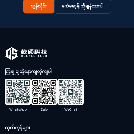
အွန်လိုင်း
မက်ဆေ့ခ်ျကိုချန်ထားပါ
ကြှနျုပျတို့နောကျလိုကျပါ
WhatsApp
Zalo
WeChat
ထုတ်ကုန်များ