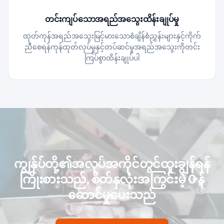
တင်းကျပ်သောအရည်အသွေးထိန်းချုပ်မှု
ထုတ်ကုန်အရည်အသွေးမြင့်မားသောစံချိန်စံညွှန်းများနှင့်ကိုက်
ညီစေရန်ကုန်ထုတ်လုပ်မှုနှင့်တပ်ဆင်မှုအရည်အသွေးကိုတင်း
ကြပ်စွာထိန်းချုပ်ပါ
ကျွန်ုပ်တို့၏အလုပ်အကိုင်တွင်ထူးချွန်ရန်
ကြိုးစားသည်, စိတ်နှလုံးအကြွင်းမဲ့ 0 န်
ဆောင်မှုပေးသည်