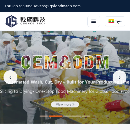
+86 18578391530
evans@qsfoodmach.com
☰
my
▾
‹
›