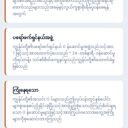
များ၏အရည်အသွေးနှင့်အတူဖောက်သည်ယုံကြည်မှုအနိုင်ရ!
ဖောက်သည်များသည်အခမဲ့နှင့်လွယ်ကူစွာစိုးရိမ်ပူပန်စေရန်
အတွက်
ပရော်ဖက်ရှင်နယ်အဖွဲ့
ကျွန်ုပ်တို့၏ပရော်ဖက်ရှင်နယ် 0 န်ဆောင်မှုအဖွဲ့သည်သင့်အား
7 ဖြင့်သင့်အားထောက်ပံ့ပေးသည် * 24-တစ်နာရီ-ဝန်ဆောင်မှု
ကိုရပ်တန့်။ သင်၏စိတ်ကျေနပ်မှုသည်ကျွန်ုပ်တို့၏ထောက်ခံမှု
ဖြစ်သည်
ကြုံနေရသော
ကျွန်ုပ်တို့၏အသင်း 0 င်များသည်ဤလုပ်ငန်းတွင်နှစ်ပေါင်း
များစွာစေ့စပ်ညှိနှိုင်းခဲ့ပြီးသင့်အားပြည့်စုံသောယုံကြည်စိတ်ချရ
သော 0 န်ဆောင်မှုများဖြင့်သင့်အားကြွယ်ဝသောအတွေ့အကြုံ
များကိုစုဆောင်းထားကြသည်