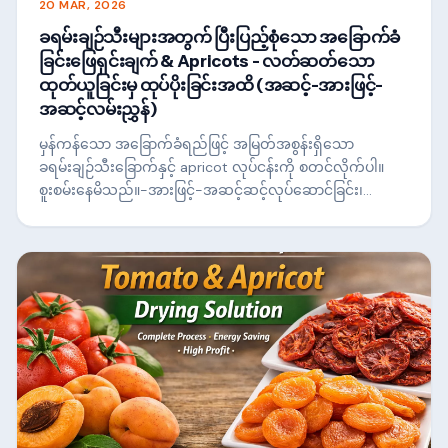
20 MAR, 2026
ခရမ်းချဉ်သီးများအတွက် ပြီးပြည့်စုံသော အခြောက်ခံ
ခြင်းဖြေရှင်းချက် & Apricots - လတ်ဆတ်သော
ထုတ်ယူခြင်းမှ ထုပ်ပိုးခြင်းအထိ (အဆင့်-အားဖြင့်-
အဆင့်လမ်းညွှန်)
မှန်ကန်သော အခြောက်ခံရည်ဖြင့် အမြတ်အစွန်းရှိသော
ခရမ်းချဉ်သီးခြောက်နှင့် apricot လုပ်ငန်းကို စတင်လိုက်ပါ။
စူးစမ်းနေမိသည်။-အားဖြင့်-အဆင့်ဆင့်လုပ်ဆောင်ခြင်း၊
စက်ကိရိယာအကြံပြုချက်များနှင့် ကုန်ကျစရိတ်-စီးပွားဖြစ်
အောင်မြင်မှုအတွက် ချွေတာခြင်းဆိုင်ရာ အကြံပြုချက်များ။