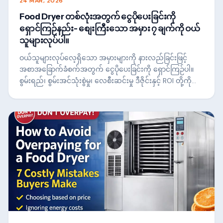
24 MAR, 2026
Food Dryer တစ်လုံးအတွက် ငွေပိုပေးခြင်းကို
ရှောင်ကြဉ်နည်း- စျေးကြီးသော အမှား ၇ ချက်ကို ဝယ်
သူများလုပ်ပါ။
ဝယ်သူများလုပ်လေ့ရှိသော အမှားများကို နားလည်ခြင်းဖြင့်
အစာအခြောက်ခံစက်အတွက် ငွေပိုပေးခြင်းကို ရှောင်ကြဉ်ပါ။
စွမ်းရည်၊ စွမ်းအင်သုံးစွဲမှု၊ လေစီးဆင်းမှု ဒီဇိုင်းနှင့် ROI တို့ကို
အခြေခံ၍ မှန်ကန်သော အခြောက်ခံစက်ကို ရွေးချယ်နည်းကို ဤ
လမ်းညွှန်ချက်တွင် ဖော်ပြသည်—သင်သည် ပိုမိုထက်မြက်သော
ရင်းနှီးမြှုပ်နှံမှုတစ်ခုပြုလုပ်ရန်နှင့် သင့်အမြတ်အစွန်းများကို မြှင့်
တင်ရန် ကူညီပေးသည်။