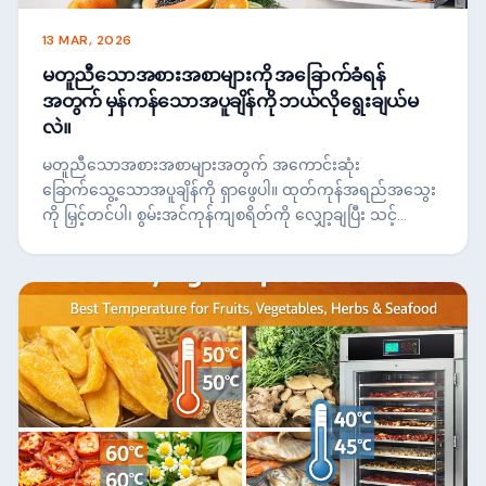
13 MAR, 2026
မတူညီသောအစားအစာများကို အခြောက်ခံရန်
အတွက် မှန်ကန်သောအပူချိန်ကို ဘယ်လိုရွေးချယ်မ
လဲ။
မတူညီသောအစားအစာများအတွက် အကောင်းဆုံး
ခြောက်သွေ့သောအပူချိန်ကို ရှာဖွေပါ။ ထုတ်ကုန်အရည်အသွေး
ကို မြှင့်တင်ပါ၊ စွမ်းအင်ကုန်ကျစရိတ်ကို လျှော့ချပြီး သင့်
လုပ်ငန်းသုံး အစားအစာ အခြောက်ခံခြင်းလုပ်ငန်းစဉ်ကို
အကောင်းဆုံးဖြစ်အောင် လုပ်ဆောင်ပါ။