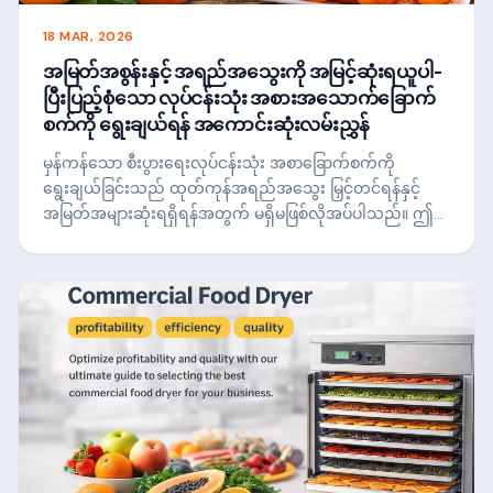
18 MAR, 2026
အမြတ်အစွန်းနှင့် အရည်အသွေးကို အမြင့်ဆုံးရယူပါ-
ပြီးပြည့်စုံသော လုပ်ငန်းသုံး အစားအသောက်ခြောက်
စက်ကို ရွေးချယ်ရန် အကောင်းဆုံးလမ်းညွှန်
မှန်ကန်သော စီးပွားရေးလုပ်ငန်းသုံး အစာခြောက်စက်ကို
ရွေးချယ်ခြင်းသည် ထုတ်ကုန်အရည်အသွေး မြှင့်တင်ရန်နှင့်
အမြတ်အများဆုံးရရှိရန်အတွက် မရှိမဖြစ်လိုအပ်ပါသည်။ ဤ
လမ်းညွှန်ချက်သည် အပူပေးနည်းများ၊ လေ၀င်လေထွက်၊
စွမ်းအင်ထိရောက်မှုနှင့် စွမ်းရည်တို့ကဲ့သို့သော အဓိကအချက်
များကို နားလည်ရန် ကူညီပေးသည့်အတွက်ကြောင့် သင့်လုပ်ငန်း
အတွက် အကောင်းဆုံး အခြောက်ခံမှုဖြေရှင်းချက်ကို ရွေးချယ်
နိုင်ပြီး တသမတ်တည်း မြင့်မားစွာရရှိစေရန်၊-တန်ဖိုးရလဒ်များ။