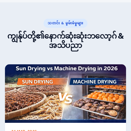
သတင်း & မွမ်းမံမှုများ
ကျွန်ုပ်တို့၏နောက်ဆုံးဆုံးဘလော့ဂ် &
အသိပညာ