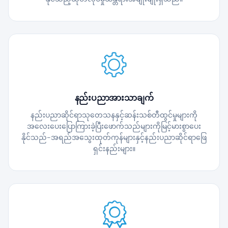
နည်းပညာအားသာချက်
နည်းပညာဆိုင်ရာသုတေသနနှင့်ဆန်းသစ်တီထွင်မှုများကို
အလေးပေးပြောကြားခဲ့ပြီးဖောက်သည်များကိုမြင့်မားစွာပေး
နိုင်သည်-အရည်အသွေးထုတ်ကုန်များနှင့်နည်းပညာဆိုင်ရာဖြေ
ရှင်းနည်းများ။