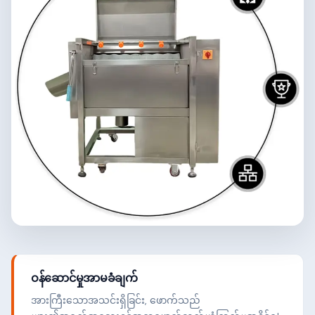
ဝန်ဆောင်မှုအာမခံချက်
အားကြီးသောအသင်းရှိခြင်း, ဖောက်သည်