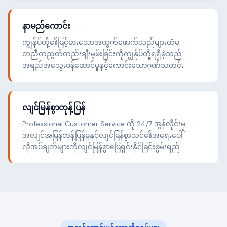
နာမည်ကောင်း
ကျွန်ုပ်တို့၏မြင့်မားသောအတွက်ဖောက်သည်များထံမှ
တညီတညွတ်တည်းချီးမွမ်းခြင်းကိုကျွန်ုပ်တို့ရရှိခဲ့သည်-
အရည်အသွေးဝန်ဆောင်မှုနှင့်ကောင်းသောဂုဏ်သတင်း
လျင်မြန်စွာတုန့်ပြန်
Professional Customer Service ကို 24/7 အွန်လိုင်းမှ
အလျင်အမြန်တုန့်ပြန်မှုနှင့်လျင်မြန်စွာသင်၏အရေးပေါ်
လိုအပ်ချက်များကိုလျင်မြန်စွာဖြေရှင်းနိုင်ခြင်းစွမ်းရည်