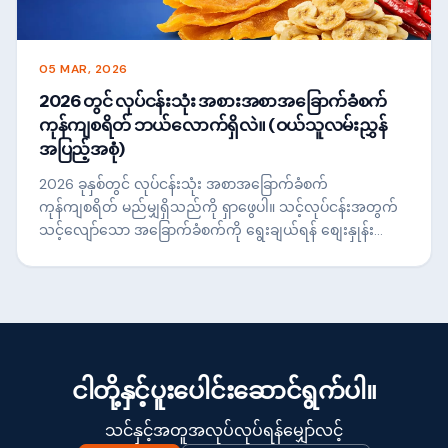
05 MAR, 2026
2026 တွင် လုပ်ငန်းသုံး အစားအစာအခြောက်ခံစက်
ကုန်ကျစရိတ် ဘယ်လောက်ရှိလဲ။ (ဝယ်သူလမ်းညွှန်
အပြည့်အစုံ)
2026 ခုနှစ်တွင် လုပ်ငန်းသုံး အစာအခြောက်ခံစက်
ကုန်ကျစရိတ် မည်မျှရှိသည်ကို ရှာဖွေပါ။ သင့်လုပ်ငန်းအတွက်
သင့်လျော်သော အခြောက်ခံစက်ကို ရွေးချယ်ရန် စျေးနှုန်း
အကွာအဝေး၊ လျှပ်စစ်အသုံးပြုမှုနှင့် ROI တို့ကို နှိုင်းယှဉ်ပါ။
ငါတို့နှင့်ပူးပေါင်းဆောင်ရွက်ပါ။
သင်နှင့်အတူအလုပ်လုပ်ရန်မျှော်လင့်