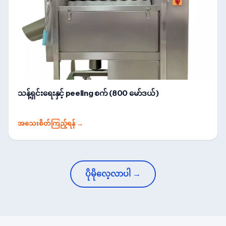
သန့်ရှင်းရေးနှင့် peeling စက် (800 မော်ဒယ်)
အသေးစိတ်ကြည့်ရန်
→
ပိုမိုလေ့လာပါ →