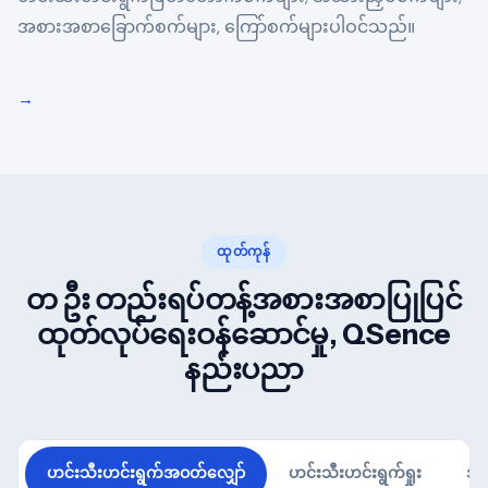
အစားအစာခြောက်စက်များ, ကြော်စက်များပါဝင်သည်။
→
ထုတ်ကုန်
တ ဦး တည်းရပ်တန့်အစားအစာပြုပြင်
ထုတ်လုပ်ရေးဝန်ဆောင်မှု, QSence
နည်းပညာ
ဟင်းသီးဟင်းရွက်အဝတ်လျှော်
ဟင်းသီးဟင်းရွက်ရှုး
အမ