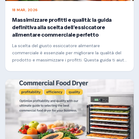
18 MAR, 2026
Massimizzare profitti e qualità: la guida
definitiva alla scelta dell'essiccatore
alimentare commerciale perfetto
La scelta del giusto essiccatore alimentare
commerciale è essenziale per migliorare la qualità del
prodotto e massimizzare i profitti. Questa guida ti aiuta
a comprendere fattori chiave quali metodi di
riscaldamento, flusso d'aria, efficienza energetica e
capacità, in modo da poter selezionare la migliore
soluzione di asciugatura per la tua azienda e ottenere
risultati costanti ed elevati-risultati di valore.