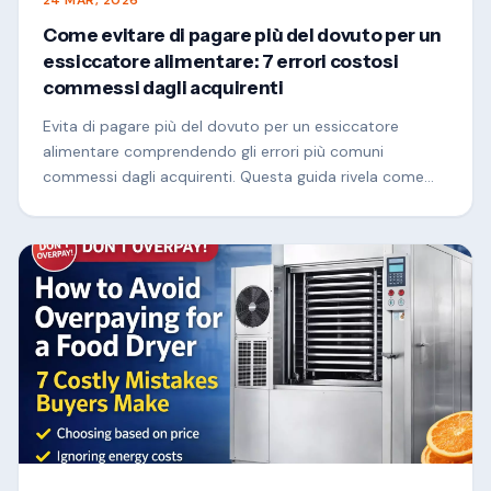
Come evitare di pagare più del dovuto per un
essiccatore alimentare: 7 errori costosi
commessi dagli acquirenti
Evita di pagare più del dovuto per un essiccatore
alimentare comprendendo gli errori più comuni
commessi dagli acquirenti. Questa guida rivela come
scegliere l'asciugatrice giusta in base alla capacità, al
consumo energetico, alla progettazione del flusso
d'aria e al ROI, aiutandoti a fare un investimento più
intelligente e a massimizzare i tuoi profitti.