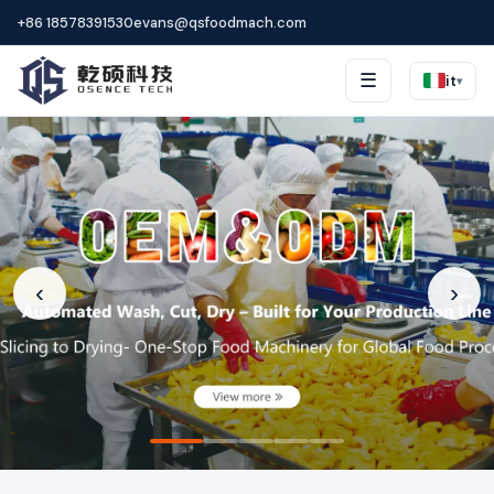
+86 18578391530
evans@qsfoodmach.com
☰
it
▾
‹
›