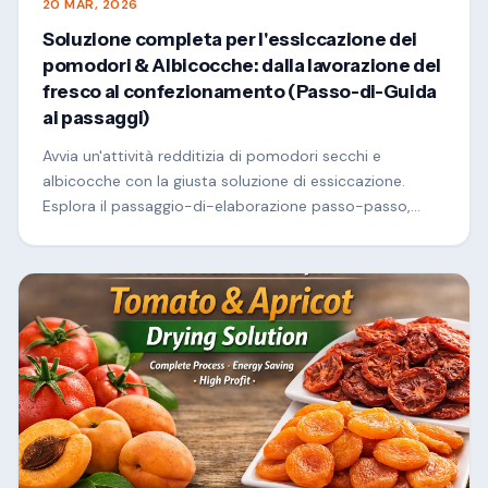
20 MAR, 2026
Soluzione completa per l'essiccazione dei
pomodori & Albicocche: dalla lavorazione del
fresco al confezionamento (Passo-di-Guida
ai passaggi)
Avvia un'attività redditizia di pomodori secchi e
albicocche con la giusta soluzione di essiccazione.
Esplora il passaggio-di-elaborazione passo-passo,
raccomandazioni sull'attrezzatura e costi-consigli per
risparmiare per il successo commerciale.