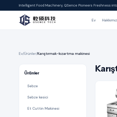
Intelligent Food Machinery, QSence Pioneers Freshness int
Ev
Hakkımı
Ev
/
Ürünler
/
Karıştırmak-kızartma makinesi
Karış
Ürünler
Sebze
Sebze kesici
Et Cuttin Makinesi