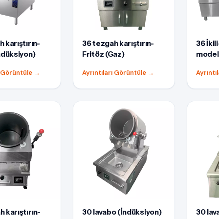
 karıştırın-
36 tezgah karıştırın-
36 İki
İndüksiyon)
Fritöz (Gaz)
modeli
ı Görüntüle
→
Ayrıntıları Görüntüle
→
Ayrıntı
 karıştırın-
30 lavabo (İndüksiyon)
30 lav