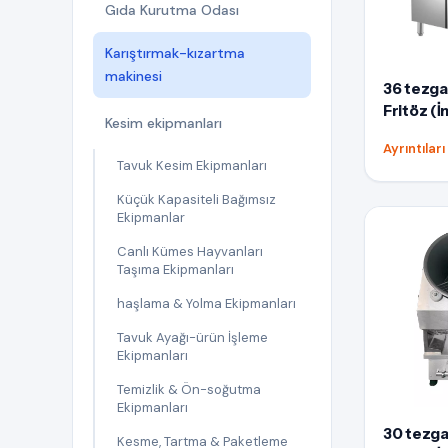
Gıda Kurutma Odası
Karıştırmak-kızartma
makinesi
36 tezgah
Fritöz (
Kesim ekipmanları
Ayrıntılar
Tavuk Kesim Ekipmanları
Küçük Kapasiteli Bağımsız
Ekipmanlar
Canlı Kümes Hayvanları
Taşıma Ekipmanları
haşlama & Yolma Ekipmanları
Tavuk Ayağı-ürün İşleme
Ekipmanları
Temizlik & Ön-soğutma
Ekipmanları
30 tezgah
Kesme, Tartma & Paketleme