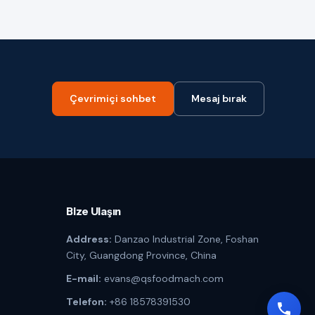
Çevrimiçi sohbet
Mesaj bırak
Bize Ulaşın
Address:
Danzao Industrial Zone, Foshan
City, Guangdong Province, China
E-mail:
evans@qsfoodmach.com
Telefon:
+86 18578391530