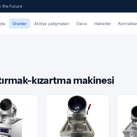
o the Future
zda
Ürünler
Atölye çalışmaları
Dava
Haberler
Kontakla
tırmak-kızartma makinesi