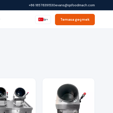
+86 18578391530
evans@qsfoodmach.com
r
Temasa geçmek
tr
▾