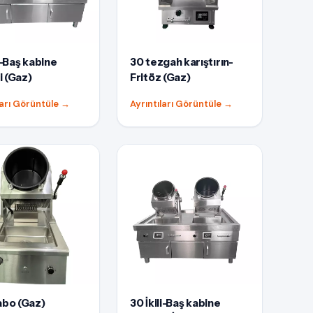
li-Baş kabine
30 tezgah karıştırın-
 (Gaz)
Fritöz (Gaz)
ları Görüntüle
→
Ayrıntıları Görüntüle
→
abo (Gaz)
30 İkili-Baş kabine