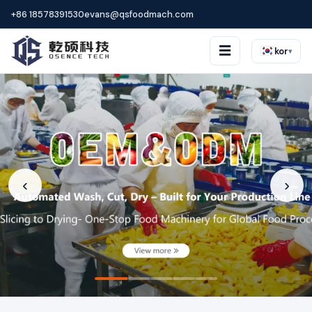
+86 18578391530
evans@qsfoodmach.com
☰
kor
▾
‹
›