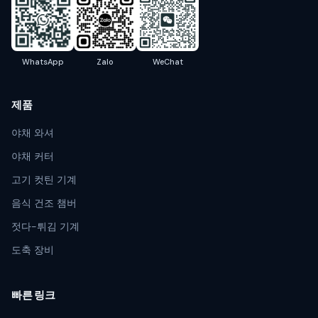
WhatsApp
Zalo
WeChat
제품
야채 와셔
야채 커터
고기 컷틴 기계
음식 건조 챔버
젓다-튀김 기계
도축 장비
빠른 링크