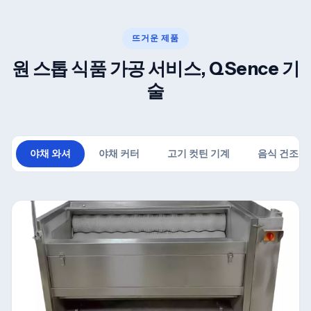
뜨거운 제품
원 스톱 식품 가공 서비스, QSence 기
술
야채 와셔
야채 커터
고기 컷틴 기계
음식 건조 