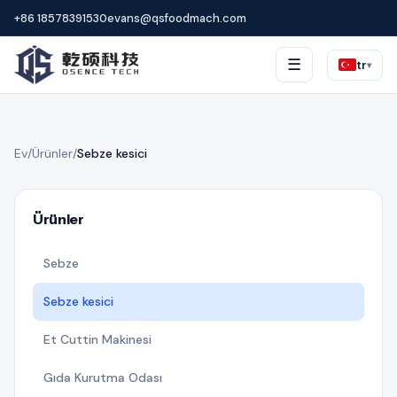
+86 18578391530
evans@qsfoodmach.com
☰
tr
▾
Ev
/
Ürünler
/
Sebze kesici
Ürünler
Sebze
Sebze kesici
Et Cuttin Makinesi
Gıda Kurutma Odası