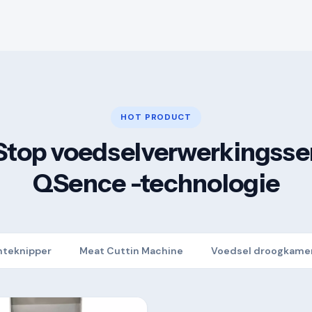
HOT PRODUCT
Stop voedselverwerkingsser
QSence -technologie
nteknipper
Meat Cuttin Machine
Voedsel droogkame