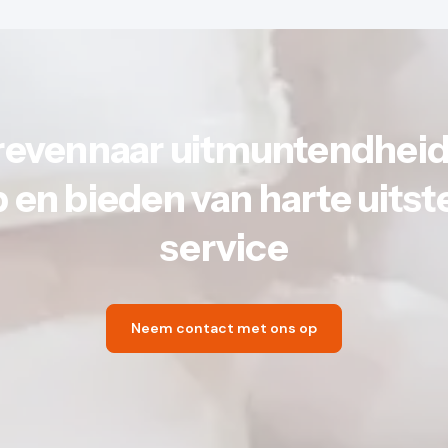
revennaar uitmuntendheid 
 en bieden van harte uits
service
Neem contact met ons op