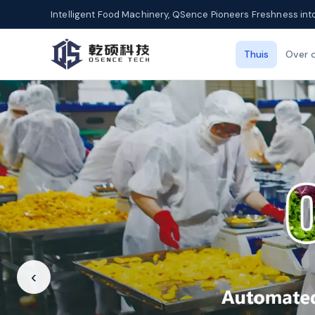
Intelligent Food Machinery, QSence Pioneers Freshness int
Thuis
Over 
‹