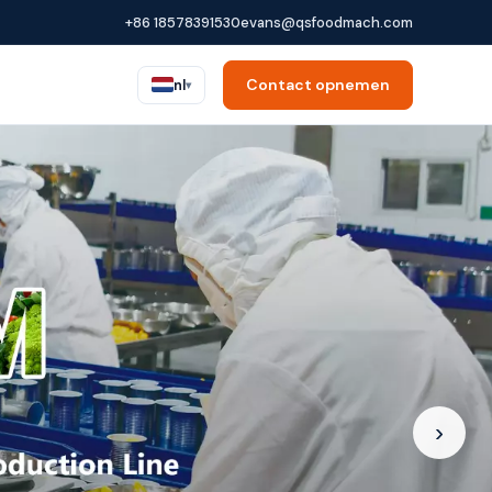
+86 18578391530
evans@qsfoodmach.com
Contact opnemen
nl
▾
›