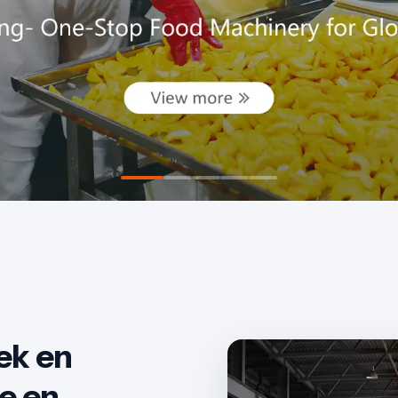
ek en
e en