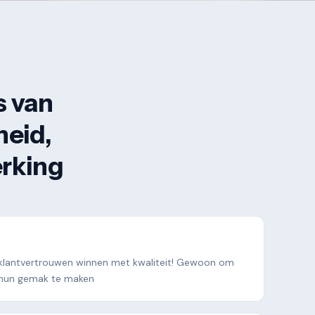
s van
heid,
erking
klantvertrouwen winnen met kwaliteit! Gewoon om
p hun gemak te maken