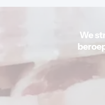
We st
beroep