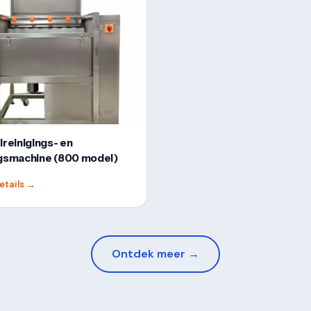
lreinigings- en
gsmachine (800 model)
etails
→
Ontdek meer →