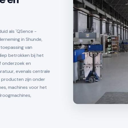
uid als 'QSence -
derneming in Shunde,
e toepassing van
diep betrokken bij het
ef onderzoek en
ratuur, evenals centrale
 producten zijn onder
nes, machines voor het
 droogmachines,