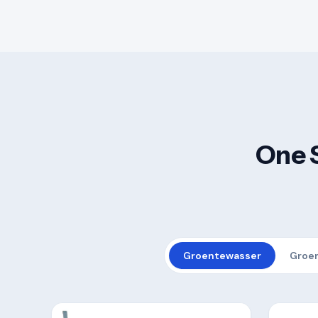
One 
Groentewasser
Groe