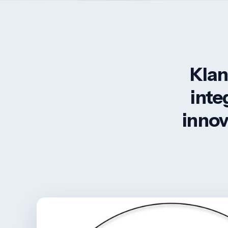
Klan
inte
innov