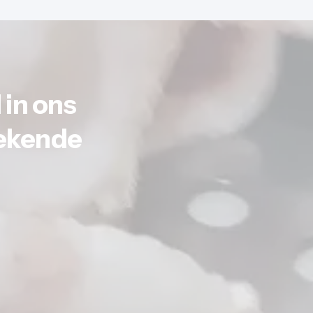
in ons
tekende