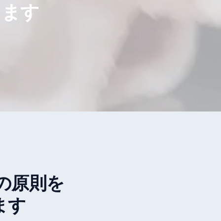
します
の原則を
ます