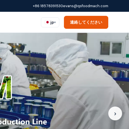
+86 18578391530
evans@qsfoodmach.com
連絡してください
jp
▾
›