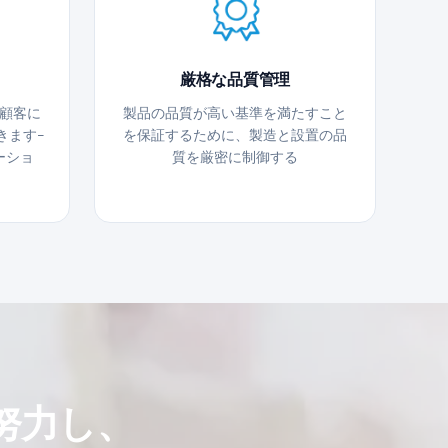
厳格な品質管理
顧客に
製品の品質が高い基準を満たすこと
きます-
を保証するために、製造と設置の品
ーショ
質を厳密に制御する
努力し、