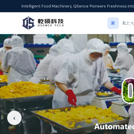
Intelligent Food Machinery, QSence Pioneers Freshness int
家
私た
‹