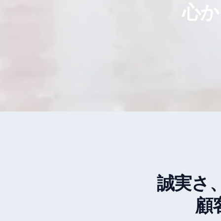
心か
誠実さ
顧