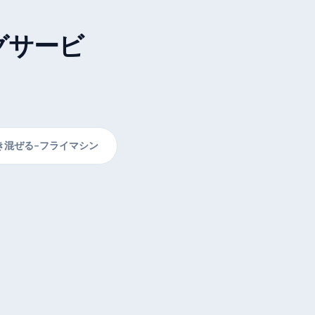
グサービ
き混ぜる-フライマシン