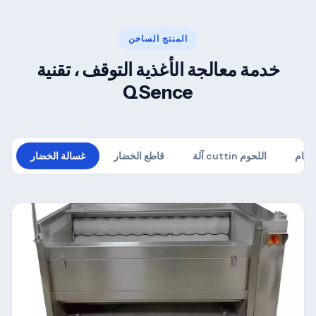
المنتج الساخن
خدمة معالجة الأغذية التوقف ، تقنية
QSence
طعام
آلة cuttin اللحوم
قاطع الخضار
غسالة الخضار