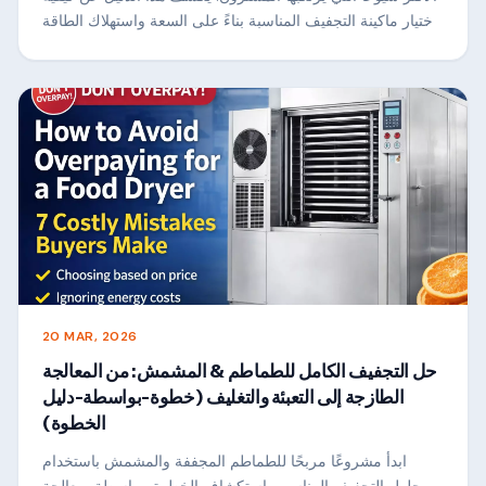
اختيار ماكينة التجفيف المناسبة بناءً على السعة واستهلاك الطاقة
وتصميم تدفق الهواء وعائد الاستثمار - مما يساعدك على القيام
باستثمار أكثر ذكاءً وزيادة أرباحك إلى أقصى حد.
20 MAR, 2026
حل التجفيف الكامل للطماطم & المشمش: من المعالجة
الطازجة إلى التعبئة والتغليف (خطوة-بواسطة-دليل
الخطوة)
ابدأ مشروعًا مربحًا للطماطم المجففة والمشمش باستخدام
محلول التجفيف المناسب. استكشاف الخطوة-بواسطة-معالجة