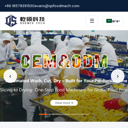
+86 18578391530
evans@qsfoodmach.com
☰
ara
▾
‹
›