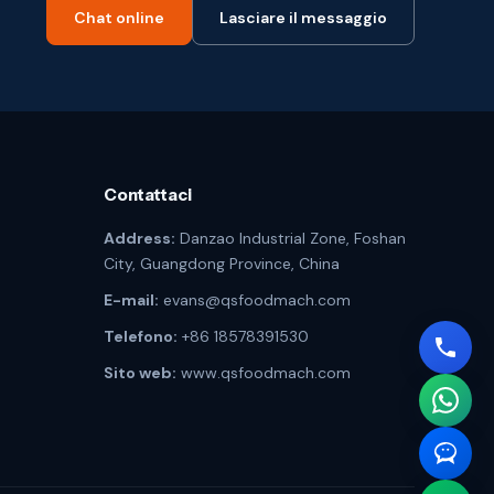
Chat online
Lasciare il messaggio
Contattaci
Address:
Danzao Industrial Zone, Foshan
City, Guangdong Province, China
E-mail:
evans@qsfoodmach.com
Telefono:
+86 18578391530
Sito web:
www.qsfoodmach.com