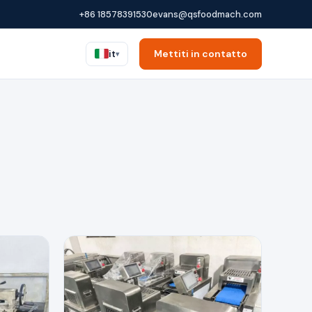
+86 18578391530
evans@qsfoodmach.com
Mettiti in contatto
it
▾