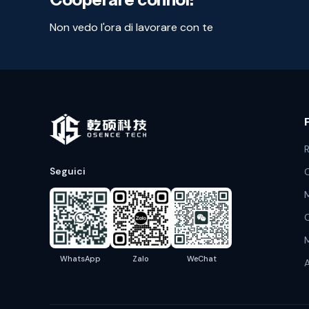
Non vedo l'ora di lavorare con te
R
Seguici
C
M
C
M
WhatsApp
Zalo
WeChat
A