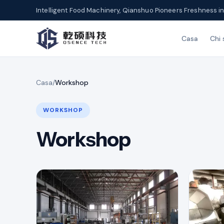
Intelligent Food Machinery, Qianshuo Pioneers Freshness in
Casa
Chi
Casa
/
Workshop
WORKSHOP
Workshop