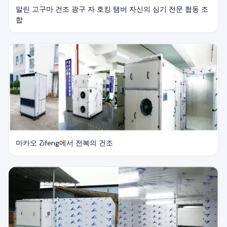
말린 고구마 건조 광구 자 호킹 탬버 자신의 심기 전문 협동 조
합
마카오 Zifeng에서 전복의 건조