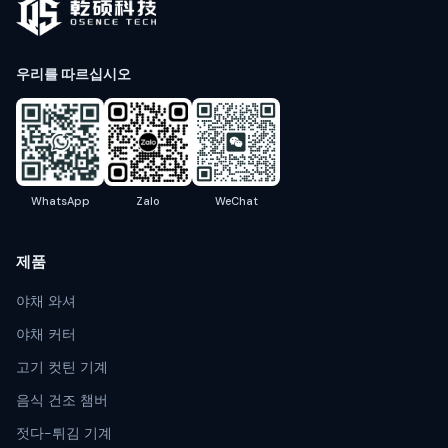
우리를 따르십시오
WhatsApp
Zalo
WeChat
제품
야채 와셔
야채 커터
고기 컷틴 기계
음식 건조 챔버
젓다-튀김 기계