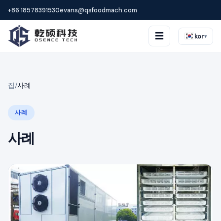
+86 18578391530
evans@qsfoodmach.com
☰
kor
▾
집
/
사례
사례
사례