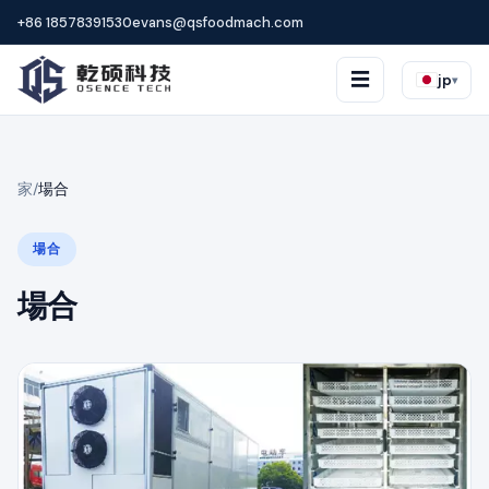
+86 18578391530
evans@qsfoodmach.com
☰
jp
▾
家
/
場合
場合
場合