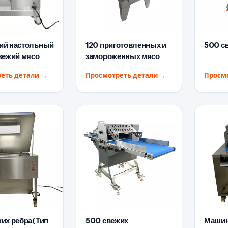
ий настольный
120 приготовленных и
500 с
вежий мясо
замороженных мясо
еть детали
→
Просмотреть детали
→
Просм
их ребра(Тип
500 свежих
Машин