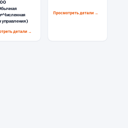
500
Обычная
Просмотреть детали
→
я+Численная
я управления)
отреть детали
→