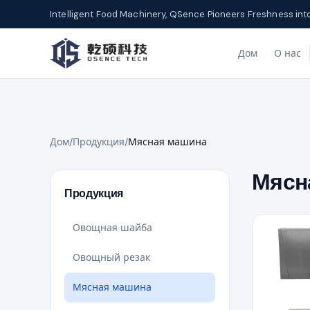
Intelligent Food Machinery, QSence Pioneers Freshness int
Дом
О нас
Дом
/
Продукция
/
Мясная машина
Мясн
Продукция
Овощная шайба
Овощный резак
Мясная машина