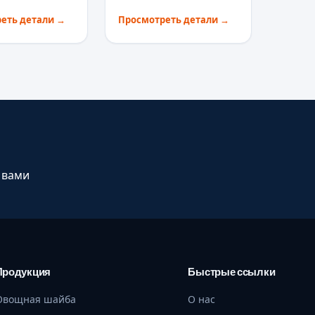
еть детали
→
Просмотреть детали
→
 вами
Продукция
Быстрые ссылки
Овощная шайба
О нас