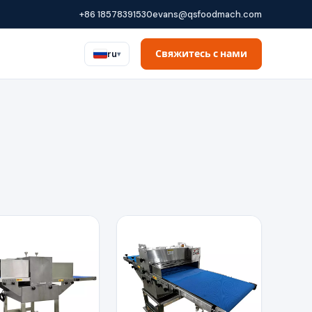
+86 18578391530
evans@qsfoodmach.com
Свяжитесь с нами
ru
▾