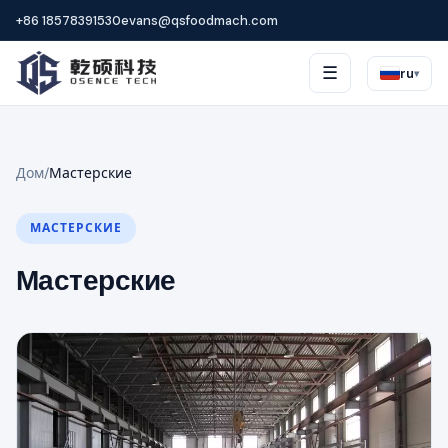
+86 18578391530
evans@qsfoodmach.com
☰
ru
▾
Дом
/
Мастерские
МАСТЕРСКИЕ
Мастерские