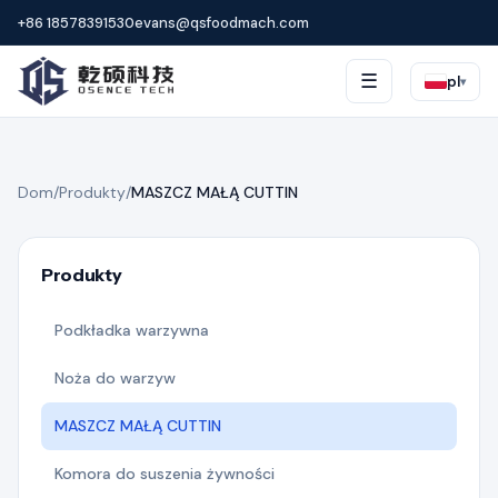
+86 18578391530
evans@qsfoodmach.com
☰
pl
▾
Dom
/
Produkty
/
MASZCZ MAŁĄ CUTTIN
Produkty
Podkładka warzywna
Noża do warzyw
MASZCZ MAŁĄ CUTTIN
Komora do suszenia żywności