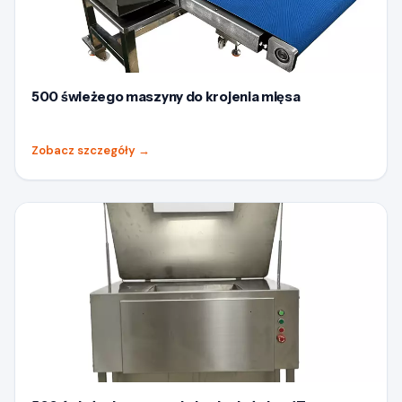
500 świeżego maszyny do krojenia mięsa
Zobacz szczegóły
→