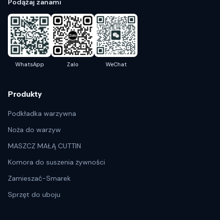
Podążaj zanami
WhatsApp
Zalo
WeChat
Produkty
Podkładka warzywna
Noża do warzyw
MASZCZ MAŁĄ CUTTIN
Komora do suszenia żywności
Zamieszać-Smarek
Sprzęt do uboju