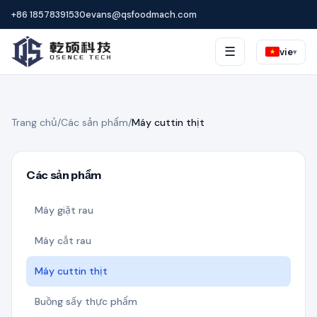
+86 18578391530
evans@qsfoodmach.com
☰
vie
▾
Trang chủ
/
Các sản phẩm
/
Máy cuttin thịt
Các sản phẩm
Máy giặt rau
Máy cắt rau
Máy cuttin thịt
Buồng sấy thực phẩm