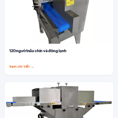
120ngườinấu chín và đông lạnh
Xem chi tiết
→