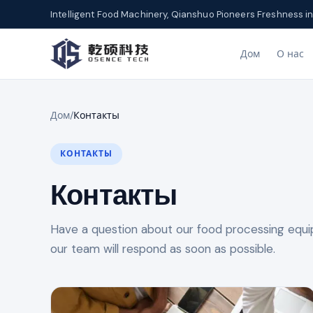
Intelligent Food Machinery, Qianshuo Pioneers Freshness in
Дом
О нас
Дом
/
Контакты
КОНТАКТЫ
Контакты
Have a question about our food processing eq
our team will respond as soon as possible.