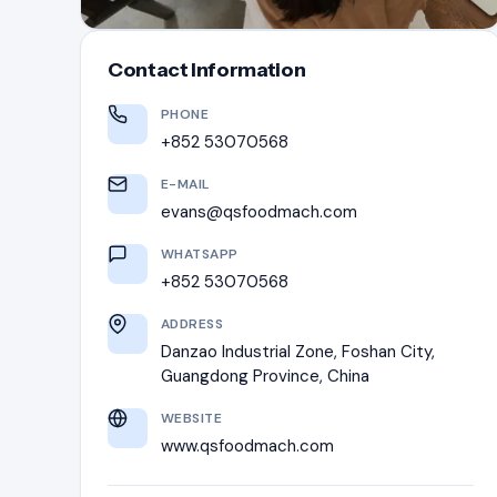
Contact Information
PHONE
+852 53070568
E-MAIL
evans@qsfoodmach.com
WHATSAPP
+852 53070568
ADDRESS
Danzao Industrial Zone, Foshan City,
Guangdong Province, China
WEBSITE
www.qsfoodmach.com