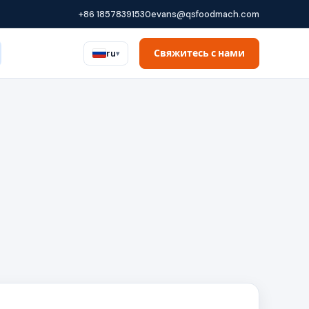
+86 18578391530
evans@qsfoodmach.com
Свяжитесь с нами
ru
▾