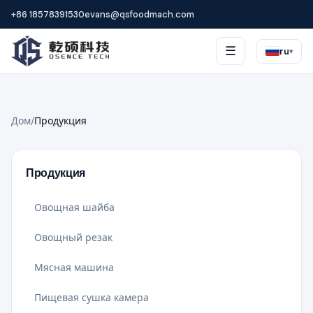
+86 18578391530
evans@qsfoodmach.com
☰
ru
▾
Дом
/
Продукция
Продукция
Овощная шайба
Овощный резак
Мясная машина
Пищевая сушка камера