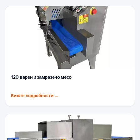
120 варен и замразено месо
Вижте подробности
→