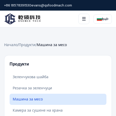
+86 18578391530
evans@qsfoodmach.com
☰
bul
▾
Начало
/
Продукти
/
Машина за месо
Продукти
Зеленчукова шайба
Резачка за зеленчуци
Машина за месо
Камера за сушене на храна