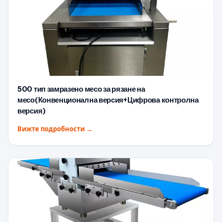
500 тип замразено месо за рязане на
месо(Конвенционална версия+Цифрова контролна
версия)
Вижте подробности
→