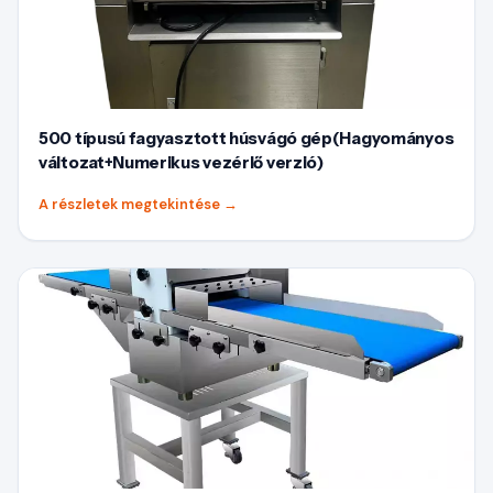
500 típusú fagyasztott húsvágó gép(Hagyományos
változat+Numerikus vezérlő verzió)
A részletek megtekintése
→