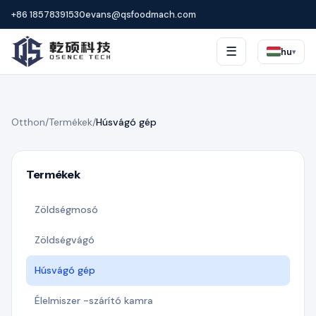
+86 18578391530
evans@qsfoodmach.com
☰
hu
▾
Otthon
/
Termékek
/
Húsvágó gép
Termékek
Zöldségmosó
Zöldségvágó
Húsvágó gép
Élelmiszer -szárító kamra