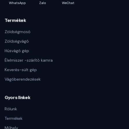
WhatsApp
Zalo
WeChat
Termékek
Zöldségmosó
Zöldségvágó
Húsvágó gép
Élelmiszer -szárító kamra
Keverés-sült gép
Vágóberendezések
Gyors linkek
Rólunk
Termékek
Műhely