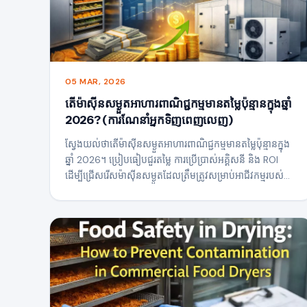
05 MAR, 2026
តើម៉ាស៊ីនសម្ងួតអាហារពាណិជ្ជកម្មមានតម្លៃប៉ុន្មានក្នុងឆ្នាំ
2026? (ការណែនាំអ្នកទិញពេញលេញ)
ស្វែងយល់ថាតើម៉ាស៊ីនសម្ងួតអាហារពាណិជ្ជកម្មមានតម្លៃប៉ុន្មានក្នុង
ឆ្នាំ 2026។ ប្រៀបធៀបជួរតម្លៃ ការប្រើប្រាស់អគ្គិសនី និង ROI
ដើម្បីជ្រើសរើសម៉ាស៊ីនសម្ងួតដែលត្រឹមត្រូវសម្រាប់អាជីវកម្មរបស់
អ្នក។