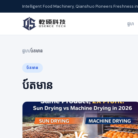
Intelligent Food Machinery, Qianshuo Pioneers Freshness in
ផ្ទហ
ផ្ទហ
/
ប៍តមាន
ប៍តមាន
ប៍តមាន