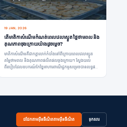
19 JAN, 2026
តើមាតិកាសំណើមកំណត់ពេលវេលាស្ងួត ថ្លៃថាមពល និង
គុណភាពចុងក្រោយយ៉ាងដូចម្តេច?
មាតិកាសំណើមគឺជាកត្តាលាក់កំបាំងនៅពីក្រោយពេលវេលាស្ងួត
តម្លៃថាមពល និងគុណភាពផលិតផលចុងក្រោយ។ ស្វែងយល់
ពីរបៀបដែលឧបករណ៍កែច្នៃអាហារពាណិជ្ជកម្មសម្រេចបានលទ្ធផល
ស្ងួតជាប់លាប់តាមរយៈសំណើម-ការត្រួតពិនិត្យដំណើរការផ្អែកលើ។
ជជែកតាមអ៊ីនធឺណិតតាមអ៊ីនធឺណិត
ទុកសារ