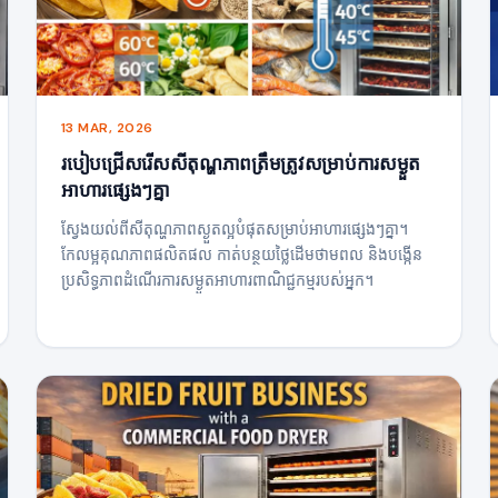
13 MAR, 2026
របៀបជ្រើសរើសសីតុណ្ហភាពត្រឹមត្រូវសម្រាប់ការសម្ងួត
អាហារផ្សេងៗគ្នា
ស្វែងយល់ពីសីតុណ្ហភាពស្ងួតល្អបំផុតសម្រាប់អាហារផ្សេងៗគ្នា។
កែលម្អគុណភាពផលិតផល កាត់បន្ថយថ្លៃដើមថាមពល និងបង្កើន
ប្រសិទ្ធភាពដំណើរការសម្ងួតអាហារពាណិជ្ជកម្មរបស់អ្នក។