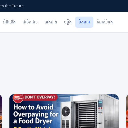
to the Future
អំពីយើង
ផលិតផល
រោងជាង
បន្ដឹង
ប៍តមាន
ទំនាក់ទំនង