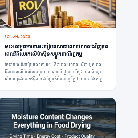
30 JAN, 2026
ROI សម្ងួតអាហារ៖ របៀបគណនាពេលវេលាសងវិញមុន
ពេលវិនិយោគលើម៉ាស៊ីនសម្ងួតពាណិជ្ជកម្ម
ស្វែងយល់ពីរបៀបគណនា ROI និងពេលវេលាសងវិញ មុនពេល
វិនិយោគលើម៉ាស៊ីនសម្ងួតអាហារពាណិជ្ជកម្ម។ ស្វែងយល់ពីកត្តា
សំខាន់ៗដែលជះឥទ្ធិពលដល់ប្រាក់ចំណេញ ថ្លៃថាមពល និងតម្លៃ
ផលិតផលដើម្បីធ្វើការសម្រេចចិត្តវិនិយោគឧបករណ៍សម្ងួតដ៏ឆ្លាតវៃ។