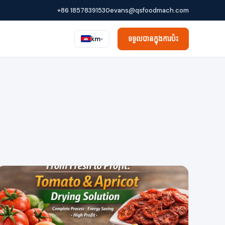
+86 18578391530
evans@qsfoodmach.com
ទទួលបានក្នុងការប៉ះ
km
▾