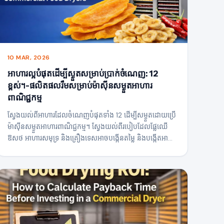
10 MAR, 2026
អាហារល្អបំផុតដើម្បីស្ងួតសម្រាប់ប្រាក់ចំណេញ: 12
ខ្ពស់។-ផលិតផលរឹមសម្រាប់ម៉ាស៊ីនសម្ងួតអាហារ
ពាណិជ្ជកម្ម
ស្វែងយល់ពីអាហារដែលចំណេញបំផុតទាំង 12 ដើម្បីសម្ងួតដោយប្រើ
ម៉ាស៊ីនសម្ងួតអាហារពាណិជ្ជកម្ម។ ស្វែងយល់ពីរបៀបដែលផ្លែឈើ
ឱសថ អាហារសមុទ្រ និងគ្រឿងទេសអាចបង្កើនតម្លៃ និងបង្កើតអាជីវ
កម្មកែច្នៃអាហារដែលរកប្រាក់ចំណេញបាន។