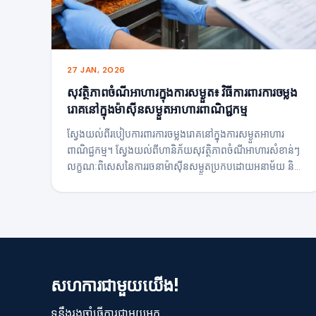
27 JAN, 2026
សុវត្ថិភាពចំណីអាហារក្នុងការសម្ងួត៖ វិធីការពារការចម្លង
រោគនៅក្នុងម៉ាស៊ីនសម្ងួតអាហារពាណិជ្ជកម្ម
ស្វែងយល់ពីរបៀបការពារការចម្លងរោគនៅក្នុងការសម្ងួតអាហារ
ពាណិជ្ជកម្ម។ ស្វែងយល់ពីហានិភ័យសុវត្ថិភាពចំណីអាហារសំខាន់ៗ
លក្ខណៈពិសេសនៃការរចនាម៉ាស៊ីនសម្ងួតប្រកបដោយអនាម័យ និង
របៀបដែលប្រព័ន្ធសម្ងួតទំនើបគាំទ្រសុវត្ថិភាពខ្ពស់-ផលិតកម្មគុណ
ភាព។
សហការជាមួយយើង!
ទន្ទឹងរងចាំធ្វើការជាមួយអ្នក