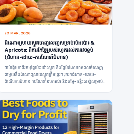
20 MAR, 2026
ដំណោះស្រាយស្ងួតពេញលេញសម្រាប់ប៉េងប៉ោះ &
Apricots: ពីការកែច្នៃស្រស់រហូតដល់ការវេចខ្ចប់
(ជំហាន-ដោយ-ការណែនាំជំហាន)
ចាប់ផ្តើមអាជីវកម្មផ្លែប៉េងប៉ោះស្ងួត និងផ្លែប័រដែលមានផលចំណេញ
ជាមួយនឹងដំណោះស្រាយស្ងួតត្រឹមត្រូវ។ រុករកជំហាន-ដោយ-
ដំណើរការជំហាន ការណែនាំឧបករណ៍ និងតម្លៃ-គន្លឹះសន្សំសម្រាប់
ជោគជ័យពាណិជ្ជកម្ម។