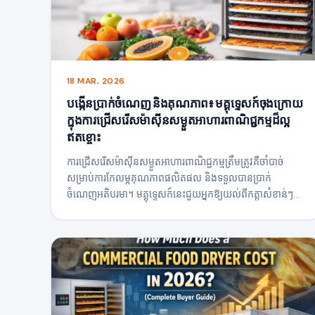
18 MAR, 2026
បង្កើនប្រាក់ចំណេញ និងគុណភាព៖ មគ្គុទ្ទេសក៍ចុងក្រោយ
ក្នុងការជ្រើសរើសម៉ាស៊ីនសម្ងួតអាហារពាណិជ្ជកម្មដ៏ល្អ
ឥតខ្ចោះ
ការជ្រើសរើសម៉ាស៊ីនសម្ងួតអាហារពាណិជ្ជកម្មត្រឹមត្រូវគឺចាំបាច់
សម្រាប់ការកែលម្អគុណភាពផលិតផល និងទទួលបានប្រាក់
ចំណេញអតិបរមា។ មគ្គុទ្ទេសក៍នេះជួយអ្នកឱ្យយល់ពីកត្តាសំខាន់ៗ
ដូចជាវិធីសាស្ត្រកំដៅ លំហូរខ្យល់ ប្រសិទ្ធភាពថាមពល និង
សមត្ថភាព ដូច្នេះអ្នកអាចជ្រើសរើសដំណោះស្រាយសម្ងួតដ៏ល្អបំផុត
សម្រាប់អាជីវកម្មរបស់អ្នក និងសម្រេចបាននូវភាពស៊ីសង្វាក់គ្នាខ្ពស់-
លទ្ធផលតម្លៃ។