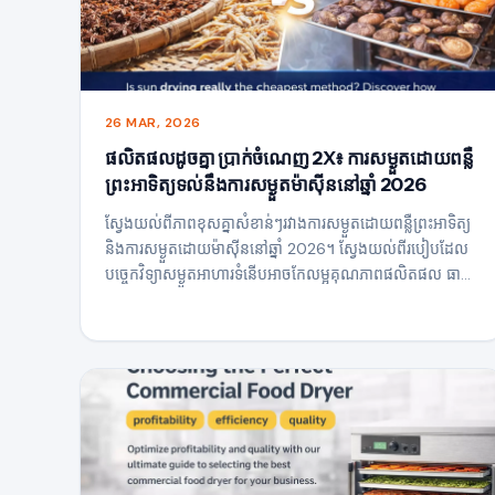
26 MAR, 2026
ផលិតផលដូចគ្នា ប្រាក់ចំណេញ 2X៖ ការសម្ងួតដោយពន្លឺ
ព្រះអាទិត្យទល់នឹងការសម្ងួតម៉ាស៊ីននៅឆ្នាំ 2026
ស្វែងយល់ពីភាពខុសគ្នាសំខាន់ៗរវាងការសម្ងួតដោយពន្លឺព្រះអាទិត្យ
និងការសម្ងួតដោយម៉ាស៊ីននៅឆ្នាំ 2026។ ស្វែងយល់ពីរបៀបដែល
បច្ចេកវិទ្យាសម្ងួតអាហារទំនើបអាចកែលម្អគុណភាពផលិតផល ធានា
បាននូវភាពស៊ីសង្វាក់គ្នា និងជួយអ្នកឱ្យទទួលបានប្រាក់ចំណេញខ្ពស់
ជាមួយនឹងវត្ថុធាតុដើមដូចគ្នា។