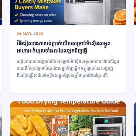
24 MAR, 2026
វិធីជៀសវាងការបង់ប្រាក់លើសសម្រាប់ម៉ាស៊ីនសម្ងួត
អាហារ៖ កំហុសទាំង ៧ ដែលអ្នកទិញធ្វើ
ជៀសវាងការបង់ប្រាក់លើសសម្រាប់ម៉ាស៊ីនសម្ងួតអាហារ ដោយស្វែង
យល់ពីកំហុសទូទៅបំផុតដែលអ្នកទិញធ្វើ។ មគ្គុទ្ទេសក៍នេះបង្ហាញ
ពីរបៀបជ្រើសរើសម៉ាស៊ីនសម្ងួតឱ្យបានត្រឹមត្រូវដោយផ្អែកលើ
សមត្ថភាព ការប្រើប្រាស់ថាមពល ការរចនាលំហូរខ្យល់ និង ROI
ដែលជួយអ្នកក្នុងការវិនិយោគដ៏ឆ្លាតវៃ និងបង្កើនប្រាក់ចំណេញរបស់
អ្នក។