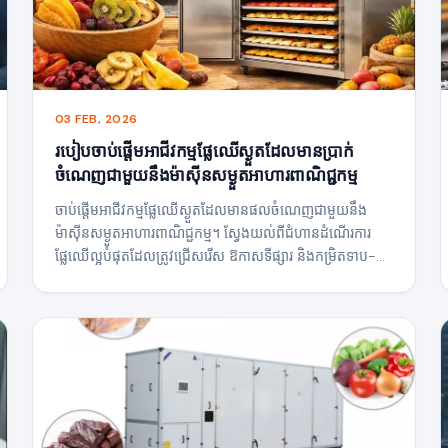
03 FEB, 2026
របៀបចាប់ផ្តើមអាជីវកម្មផ្លែឈើស្ងួតដែលមានប្រាក់
ចំណេញជាមួយនឹងម៉ាស៊ីនសម្ងួតអាហារពាណិជ្ជកម្ម
ចាប់ផ្តើមអាជីវកម្មផ្លែឈើស្ងួតដែលមានផលចំណេញជាមួយនឹង
ម៉ាស៊ីនសម្ងួតអាហារពាណិជ្ជកម្ម។ ស្វែងយល់ពីជំហានដំណើរការ
ផ្លែឈើល្អបំផុតដែលត្រូវជ្រើសរើស ឱកាសទីផ្សារ និងកម្រិតទាប-ការ
សម្ងួតដោយសីតុណ្ហភាពបង្កើនតម្លៃផលិតផល អាយុកាលធ្នើ និង
សក្តានុពលនាំចេញ។