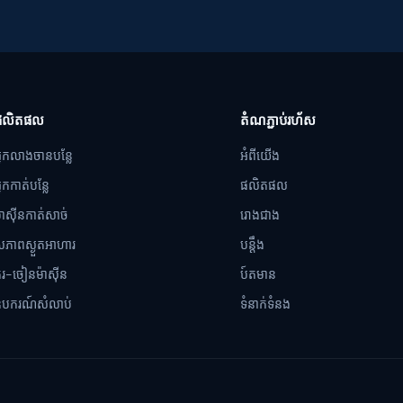
ផលិតផល
តំណភ្ជាប់រហ័ស
្នកលាងចានបន្លែ
អំពីយើង
្នកកាត់បន្លែ
ផលិតផល
៉ាស៊ីនកាត់សាច់
រោងជាង
ភាពស្ងួតអាហារ
បន្ដឹង
ុរ-ចៀនម៉ាស៊ីន
ប៍តមាន
បករណ៍សំលាប់
ទំនាក់ទំនង