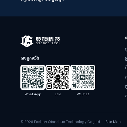
អ
តាមពួកយើង
អ
ម
ស
ក
WhatsApp
Zalo
WeChat
ឧ
© 2026 Foshan Qianshuo Technology Co., Ltd
Site Map