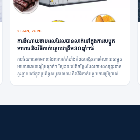
21 JAN, 2026
ការចំណាយថាមពលដែលបានលាក់នៅក្នុងការសម្ងួត
អាហារ និងវិធីកាត់បន្ថយវាត្រឹម 30 ឆ្នាំ។%
ការចំណាយថាមពលដែលលាក់កំបាំងកំពុងបង្កើនការចំណាយសម្ងួត
អាហារដោយស្ងៀមស្ងាត់។ ស្វែងយល់ពីកន្លែងដែលថាមពលត្រូវបាន
ខ្ជះខ្ជាយនៅក្នុងប្រព័ន្ធសម្ងួតអាហារ និងវិធីកាត់បន្ថយការប្រើប្រាស់
អគ្គិសនីរហូតដល់ 30% ជាមួយនឹងបច្ចេកវិទ្យាសម្ងួតដ៏ឆ្លាតវៃ និង
ការរចនាប្រព័ន្ធ។