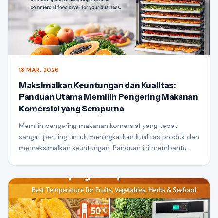
18 MAR, 2026
Maksimalkan Keuntungan dan Kualitas:
Panduan Utama Memilih Pengering Makanan
Komersial yang Sempurna
Memilih pengering makanan komersial yang tepat
sangat penting untuk meningkatkan kualitas produk dan
memaksimalkan keuntungan. Panduan ini membantu
Anda memahami faktor-faktor utama seperti metode
pemanasan, aliran udara, efisiensi energi, dan kapasitas,
sehingga Anda dapat memilih solusi pengeringan
terbaik untuk bisnis Anda dan mencapai hasil yang
konsisten dan tinggi.-hasilnilai.