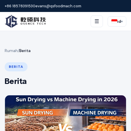
+86 18578391530
evans@qsfoodmach.com
☰
id
▾
Rumah
/
Berita
BERITA
Berita