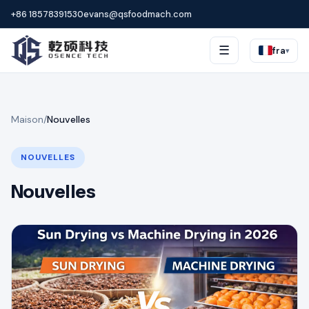
+86 18578391530
evans@qsfoodmach.com
☰
fra
▾
Maison
/
Nouvelles
NOUVELLES
Nouvelles