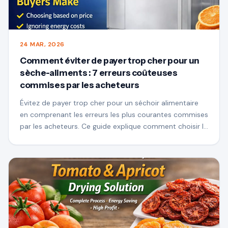
24 MAR, 2026
Comment éviter de payer trop cher pour un
sèche-aliments : 7 erreurs coûteuses
commises par les acheteurs
Évitez de payer trop cher pour un séchoir alimentaire
en comprenant les erreurs les plus courantes commises
par les acheteurs. Ce guide explique comment choisir la
bonne machine de séchage en fonction de la capacité,
de la consommation d'énergie, de la conception du flux
d'air et du retour sur investissement, vous aidant ainsi à
réaliser un investissement plus intelligent et à maximiser
vos profits.