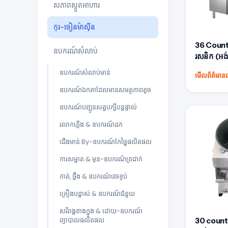
សភាពស្ងួតអាហារ
កុរ-ចៀនម៉ាស៊ីន
36 Count
ឧបករណ៍សំលាប់
រសនិក (អ
ឧបករណ៍សំលាប់មាន់
មើលព័ត៌មានល
ឧបករណ៍ឯកតាដែលមានសមត្ថភាពតូច
ឧបករណ៍បញ្ជូនសត្វបក្សីបន្តផ្ទាល់
រលាកភ្លើង & ឧបករណ៍ដក
ជើងមាន់ By-ឧបករណ៍កែច្នៃផលិតផល
ការសម្អាត & មុន-ឧបករណ៍ត្រជាក់
កាត់, ថ្លឹង & ឧបករណ៍វេចខ្ចប់
គ្រឿងបន្លាស់ & ឧបករណ៍ជំនួយ
សរីរាង្គខាងក្នុង & ដោយ-ឧបករណ៍
ព្យាបាលផលិតផល
30 count