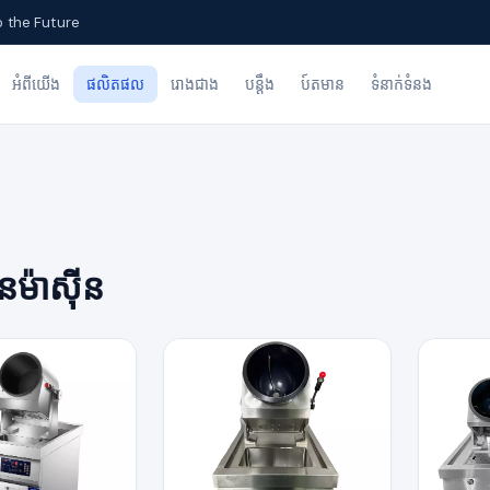
o the Future
អំពីយើង
ផលិតផល
រោងជាង
បន្ដឹង
ប៍តមាន
ទំនាក់ទំនង
នម៉ាស៊ីន