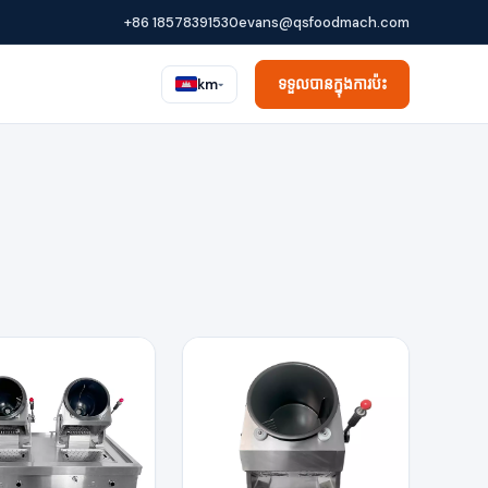
+86 18578391530
evans@qsfoodmach.com
ទទួលបានក្នុងការប៉ះ
km
▾