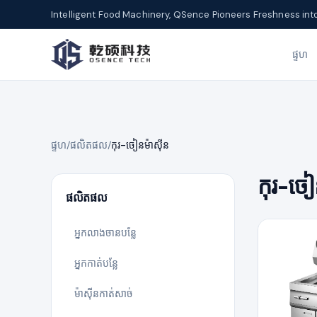
Intelligent Food Machinery, QSence Pioneers Freshness int
ផ្ទហ
ផ្ទហ
/
ផលិតផល
/
កុរ-ចៀនម៉ាស៊ីន
កុរ-ចៀ
ផលិតផល
អ្នកលាងចានបន្លែ
អ្នកកាត់បន្លែ
ម៉ាស៊ីនកាត់សាច់