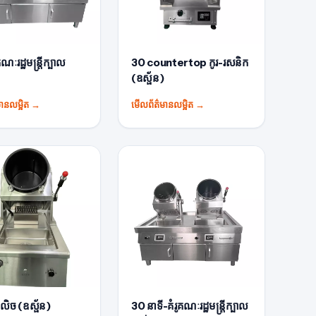
ណៈរដ្ឋមន្រ្តីក្បាល
30 countertop កូរ-រសនិក
(ឧស្ផ័ន)
ានលម្អិត
→
មើលព័ត៌មានលម្អិត
→
លិច (ឧស្ផ័ន)
30 នាទី-គំរូគណៈរដ្ឋមន្រ្តីក្បាល