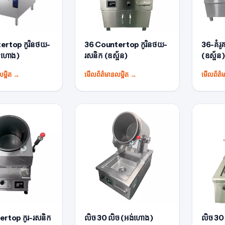
ertop កូរិនថយ-
36 Countertop កូរិនថយ-
36-គំរូគ
ង់ហោង)
រសនិក (ឧស្ផ័ន)
(ឧស្ផ័ន)
ម្អិត
→
មើលព័ត៌មានលម្អិត
→
មើលព័ត៌ម
ertop កូរ-រសនិក
លិច 30 លិច (អង់ហោង)
លិច 30 