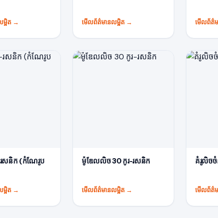
ម្អិត
→
មើលព័ត៌មានលម្អិត
→
មើលព័ត៌ម
-រសនិក (កំណែរូប
ម៉ូឌែលលិច 30 កូរ-រសនិក
គំរូលិចច
ម្អិត
→
មើលព័ត៌មានលម្អិត
→
មើលព័ត៌ម