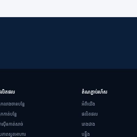
ផលិតផល
តំណភ្ជាប់រហ័ស
្នកលាងចានបន្លែ
អំពីយើង
្នកកាត់បន្លែ
ផលិតផល
៉ាស៊ីនកាត់សាច់
រោងជាង
ភាពស្ងួតអាហារ
បន្ដឹង