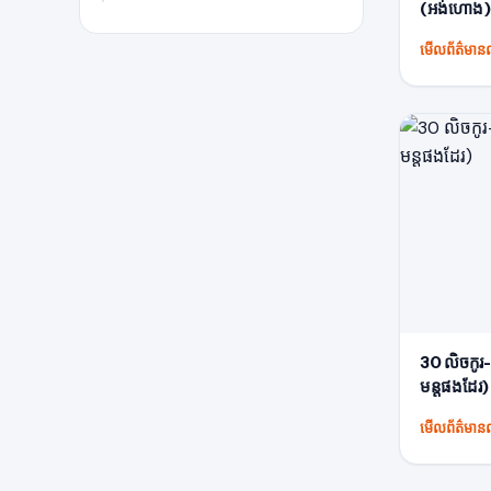
(អង់ហោង)
មើលព័ត៌មានល
30 លិចកូរ
មន្តផងដែរ)
មើលព័ត៌មានល