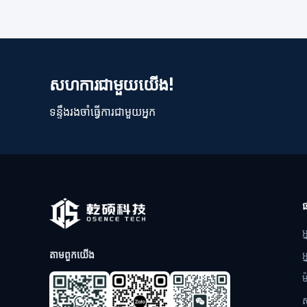
សហការជាមួយយើង!
ទន្ទឹងរងចាំធ្វើការជាមួយអ្នក
អ
តាមពួកយើង
អ
ម
ស