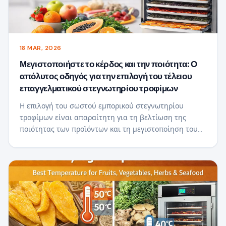
18 MAR, 2026
Μεγιστοποιήστε το κέρδος και την ποιότητα: Ο
απόλυτος οδηγός για την επιλογή του τέλειου
επαγγελματικού στεγνωτηρίου τροφίμων
Η επιλογή του σωστού εμπορικού στεγνωτηρίου
τροφίμων είναι απαραίτητη για τη βελτίωση της
ποιότητας των προϊόντων και τη μεγιστοποίηση του
κέρδους. Αυτός ο οδηγός σάς βοηθά να κατανοήσετε
βασικούς παράγοντες όπως οι μέθοδοι θέρμανσης, η
ροή αέρα, η ενεργειακή απόδοση και η χωρητικότητα,
ώστε να μπορείτε να επιλέξετε την καλύτερη λύση
στεγνώματος για την επιχείρησή σας και να επιτύχετε
σταθερή, υψηλή-αποτελέσματα αξίας.