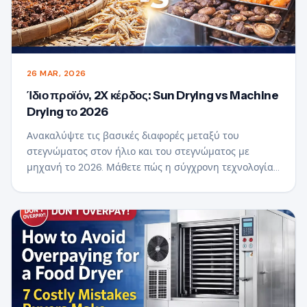
26 MAR, 2026
Ίδιο προϊόν, 2X κέρδος: Sun Drying vs Machine
Drying το 2026
Ανακαλύψτε τις βασικές διαφορές μεταξύ του
στεγνώματος στον ήλιο και του στεγνώματος με
μηχανή το 2026. Μάθετε πώς η σύγχρονη τεχνολογία
στεγνώματος τροφίμων μπορεί να βελτιώσει την
ποιότητα των προϊόντων, να εξασφαλίσει συνέπεια
και να σας βοηθήσει να επιτύχετε υψηλότερα κέρδη
με τις ίδιες πρώτες ύλες.