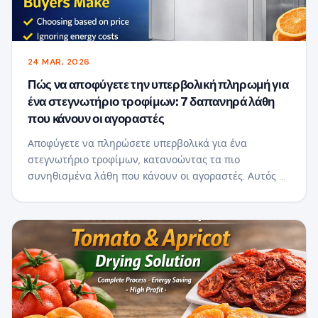
24 MAR, 2026
Πώς να αποφύγετε την υπερβολική πληρωμή για
ένα στεγνωτήριο τροφίμων: 7 δαπανηρά λάθη
που κάνουν οι αγοραστές
Αποφύγετε να πληρώσετε υπερβολικά για ένα
στεγνωτήριο τροφίμων, κατανοώντας τα πιο
συνηθισμένα λάθη που κάνουν οι αγοραστές. Αυτός ο
οδηγός αποκαλύπτει πώς να επιλέξετε το σωστό
στεγνωτήριο με βάση τη χωρητικότητα, την
κατανάλωση ενέργειας, τη σχεδίαση ροής αέρα και
την απόδοση επένδυσης—βοηθώντας σας να κάνετε
μια πιο έξυπνη επένδυση και να μεγιστοποιήσετε τα
κέρδη σας.