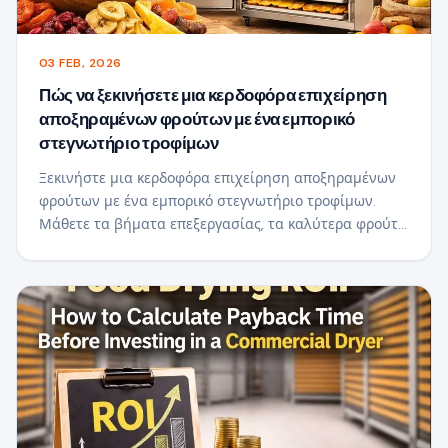
03 FEB, 2026
Πώς να ξεκινήσετε μια κερδοφόρα επιχείρηση
αποξηραμένων φρούτων με ένα εμπορικό
στεγνωτήριο τροφίμων
Ξεκινήστε μια κερδοφόρα επιχείρηση αποξηραμένων
φρούτων με ένα εμπορικό στεγνωτήριο τροφίμων.
Μάθετε τα βήματα επεξεργασίας, τα καλύτερα φρούτα
για να επιλέξετε, τις ευκαιρίες στην αγορά και πόσο
χαμηλά-Το στέγνωμα σε θερμοκρασία αυξάνει την
αξία του προϊόντος, τη διάρκεια ζωής και τις
δυνατότητες εξαγωγής.