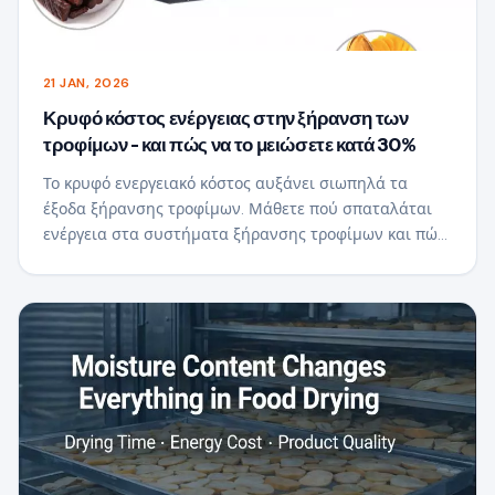
21 JAN, 2026
Κρυφό κόστος ενέργειας στην ξήρανση των
τροφίμων - και πώς να το μειώσετε κατά 30%
Το κρυφό ενεργειακό κόστος αυξάνει σιωπηλά τα
έξοδα ξήρανσης τροφίμων. Μάθετε πού σπαταλάται
ενέργεια στα συστήματα ξήρανσης τροφίμων και πώς
να μειώσετε την κατανάλωση ηλεκτρικής ενέργειας
έως και 30% με πιο έξυπνη τεχνολογία στεγνώματος
και σχεδιασμό συστήματος.