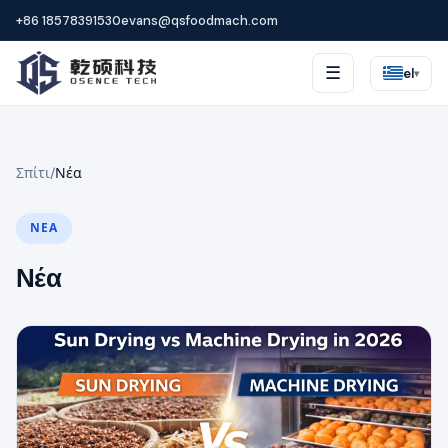
+86 18578391530
evans@qsfoodmach.com
☰
el
▾
Σπίτι
/
Νέα
ΝΈΑ
Νέα