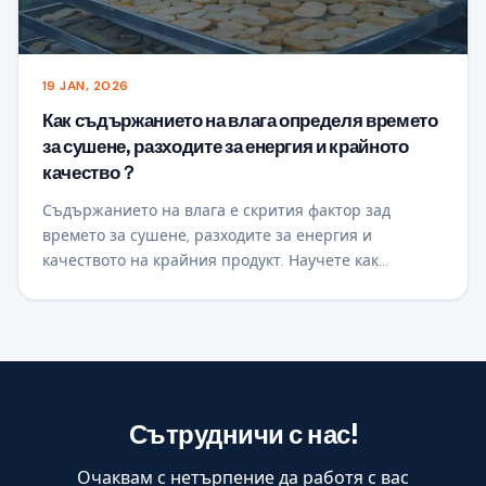
19 JAN, 2026
Как съдържанието на влага определя времето
за сушене, разходите за енергия и крайното
качество？
Съдържанието на влага е скрития фактор зад
времето за сушене, разходите за енергия и
качеството на крайния продукт. Научете как
търговските кухненски процесори постигат
постоянни резултати при сушене чрез влага-
базиран контрол на процеса.
Сътрудничи с нас!
Очаквам с нетърпение да работя с вас