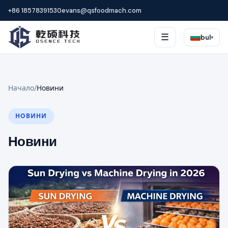
+86 18578391530
evans@qsfoodmach.com
☰
bul
▾
Начало
/
Новини
НОВИНИ
Новини