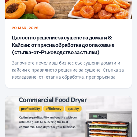
20 MAR, 2026
Цялостно решение за сушене на домати &
Кайсии: от прясна обработка до опаковане
(стъпка-от-Ръководство за стъпки)
Започнете печеливш бизнес със сушени домати и
кайсии с правилното решение за сушене. Стъпка за
изследване-от-етапна обработка, препоръки за
оборудване и цена-спестяващи съвети за
търговски успех.