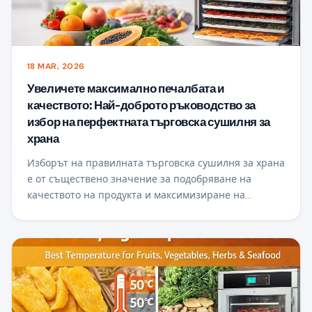
18 MAR, 2026
Увеличете максимално печалбата и
качеството: Най-доброто ръководство за
избор на перфектната търговска сушилня за
храна
Изборът на правилната търговска сушилня за храна
е от съществено значение за подобряване на
качеството на продукта и максимизиране на
печалбата. Това ръководство ви помага да
разберете ключови фактори като методи на
отопление, въздушен поток, енергийна ефективност
и капацитет, така че да можете да изберете най-
доброто решение за сушене за вашия бизнес и да
постигнете постоянен, висок-стойностни резултати.