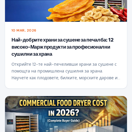
10 MAR, 2026
Най-добрите храни за сушене за печалба: 12
високо-Марж продукти за професионални
сушилни за храна
Открийте 12-те най-печеливши храни за сушене с
помощта на промишлена сушилня за храна.
Научете как плодовете, билките, морските дарове и
подправките могат да увеличат стойността и да
създадат печеливши предприятия за преработка на
храни.