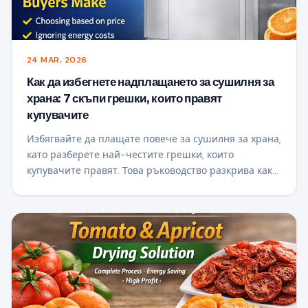
24 MAR, 2026
Как да избегнете надплащането за сушилня за
храна: 7 скъпи грешки, които правят
купувачите
Избягвайте да плащате повече за сушилня за храна,
като разберете най-честите грешки, които
купувачите правят. Това ръководство разкрива как
да изберете правилната сушилна машина въз
основа на капацитета, консумацията на енергия,
дизайна на въздушния поток и възвръщаемостта
на инвестициите – като ви помага да направите по-
интелигентна инвестиция и да увеличите
максимално печалбите си.