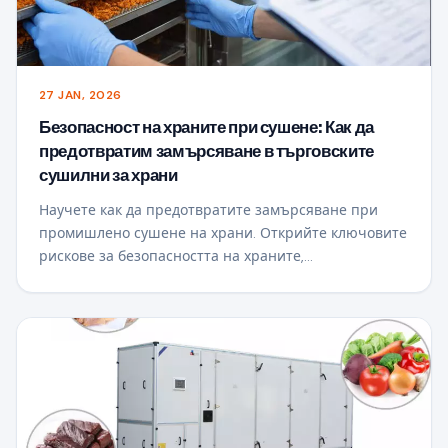
27 JAN, 2026
Безопасност на храните при сушене: Как да
предотвратим замърсяване в търговските
сушилни за храни
Научете как да предотвратите замърсяване при
промишлено сушене на храни. Открийте ключовите
рискове за безопасността на храните,
характеристиките на хигиеничния дизайн на
сушилнята и как модерните системи за сушене
поддържат безопасно, високо-качествена
продукция.