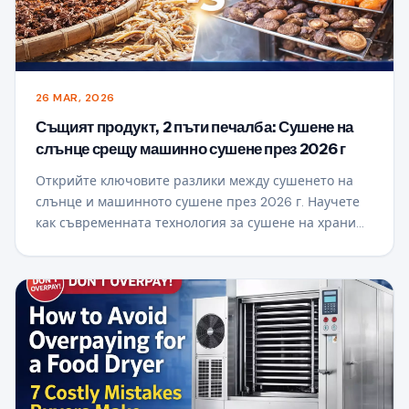
26 MAR, 2026
Същият продукт, 2 пъти печалба: Сушене на
слънце срещу машинно сушене през 2026 г
Открийте ключовите разлики между сушенето на
слънце и машинното сушене през 2026 г. Научете
как съвременната технология за сушене на храни
може да подобри качеството на продукта, да
осигури последователност и да ви помогне да
постигнете по-високи печалби със същите
суровини.