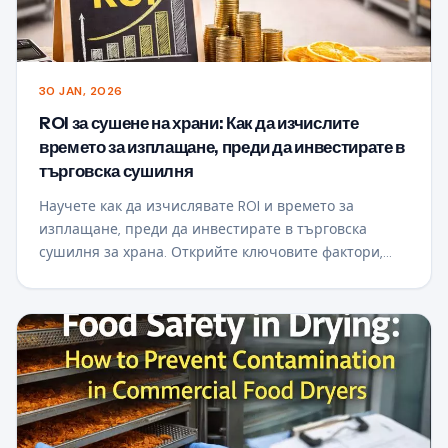
30 JAN, 2026
ROI за сушене на храни: Как да изчислите
времето за изплащане, преди да инвестирате в
търговска сушилня
Научете как да изчислявате ROI и времето за
изплащане, преди да инвестирате в търговска
сушилня за храна. Открийте ключовите фактори,
които влияят на печалбата, разходите за енергия и
стойността на продукта, за да вземете интелигентно
решение за инвестиция в сушилно оборудване.