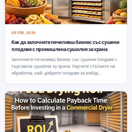
03 FEB, 2026
Как да започнете печеливш бизнес със сушени
плодове с промишлена сушилня за храна
Започнете печеливш бизнес със сушени плодове с
търговска сушилня за храна. Научете стъпките на
обработка, най-добрите плодове за избор,
пазарните възможности и колко ниски-
температурното сушене увеличава стойността на
продукта, срока на годност и потенциала за износ.