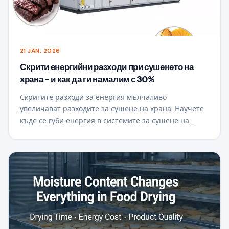
21 JAN, 2026
Скрити енергийни разходи при сушенето на
храна – и как да ги намалим с 30%
Скритите разходи за енергия мълчаливо
увеличават разходите за сушене на храна. Научете
къде се губи енергия в системите за сушене на
храни и как да намалите консумацията на
електроенергия с до 30% с по-интелигентна
технология за сушене и дизайн на системата.