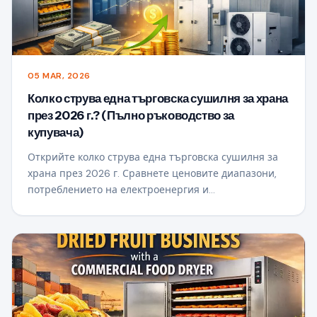
05 MAR, 2026
Колко струва една търговска сушилня за храна
през 2026 г.? (Пълно ръководство за
купувача)
Открийте колко струва една търговска сушилня за
храна през 2026 г. Сравнете ценовите диапазони,
потреблението на електроенергия и
възвръщаемостта на инвестициите, за да изберете
правилната сушилна машина за вашия бизнес.