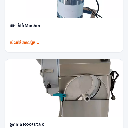
ធម-ទំហំ Masher
មើលព័ត៌មានលម្អិត
→
អ្នកកាត់ Rootstalk