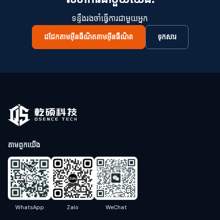
ទន្ទឹងរងចាំធ្វើការជាមួយអ្នក
ជជែកតាមអ៊ីនធឺណិតតាមអ៊ីនធឺណិត
ទុកសារ
តាមពួកយើង
WhatsApp
Zalo
WeChat