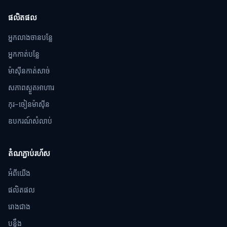
ផលិតផល
អ្នកលាងចានបន្លែ
អ្នកកាត់បន្លែ
ម៉ាស៊ីនកាត់សាច់
សភាពស្ងួតអាហារ
កុរ-ចៀនម៉ាស៊ីន
ឧបករណ៍សំលាប់
តំណភ្ជាប់រហ័ស
អំពីយើង
ផលិតផល
រោងជាង
បន្ដឹង