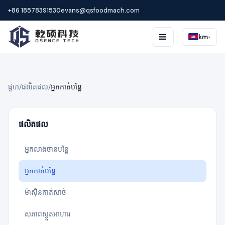
+86 18578391530
evans@qsfoodmach.com
☰
km
▾
ផ្ទហ
/
ផលិតផល
/
អ្នកកាត់បន្លែ
ផលិតផល
អ្នកលាងចានបន្លែ
អ្នកកាត់បន្លែ
ម៉ាស៊ីនកាត់សាច់
សភាពស្ងួតអាហារ