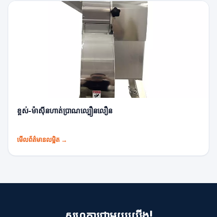
ខ្ពស់-ម៉ាស៊ីនហាត់ប្រាណល្បឿនលឿន
មើលព័ត៌មានលម្អិត
→
សហការជាមួយយើង!