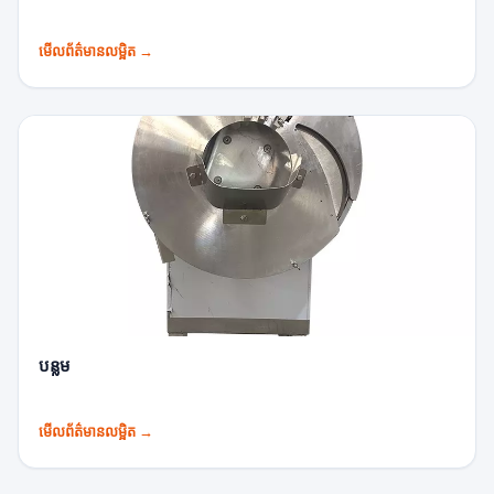
មើលព័ត៌មានលម្អិត
→
បន្លម
មើលព័ត៌មានលម្អិត
→