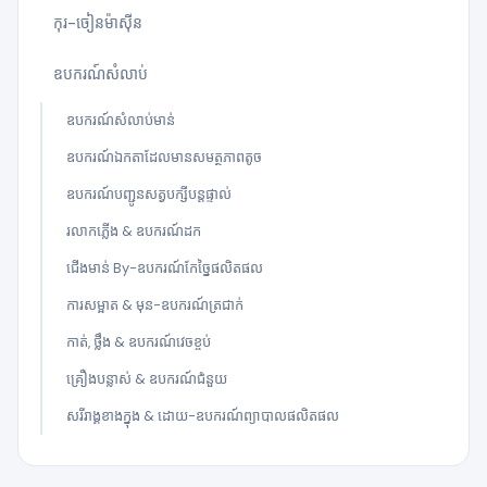
កុរ-ចៀនម៉ាស៊ីន
ឧបករណ៍សំលាប់
ឧបករណ៍សំលាប់មាន់
ឧបករណ៍ឯកតាដែលមានសមត្ថភាពតូច
ឧបករណ៍បញ្ជូនសត្វបក្សីបន្តផ្ទាល់
រលាកភ្លើង & ឧបករណ៍ដក
ជើងមាន់ By-ឧបករណ៍កែច្នៃផលិតផល
ការសម្អាត & មុន-ឧបករណ៍ត្រជាក់
កាត់, ថ្លឹង & ឧបករណ៍វេចខ្ចប់
គ្រឿងបន្លាស់ & ឧបករណ៍ជំនួយ
សរីរាង្គខាងក្នុង & ដោយ-ឧបករណ៍ព្យាបាលផលិតផល