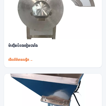
ម៉ាស៊ីនបំពងចៀនបារាំង
មើលព័ត៌មានលម្អិត
→