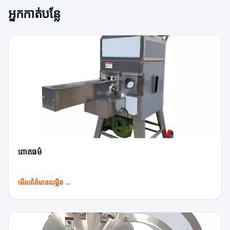
អ្នកកាត់បន្លែ
ពោតធម៌
មើលព័ត៌មានលម្អិត
→