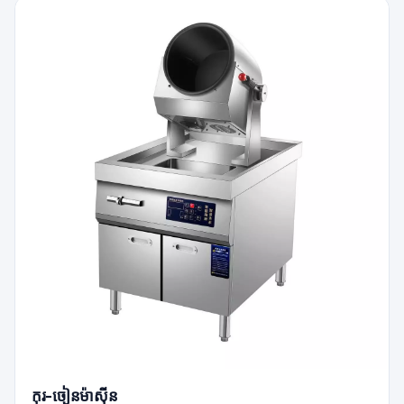
កុរ-ចៀនម៉ាស៊ីន