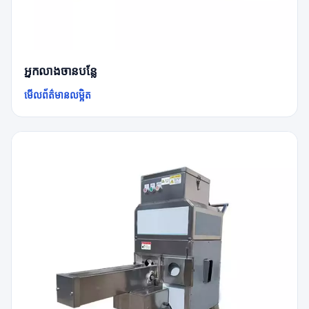
អ្នកលាងចានបន្លែ
មើលព័ត៌មានលម្អិត