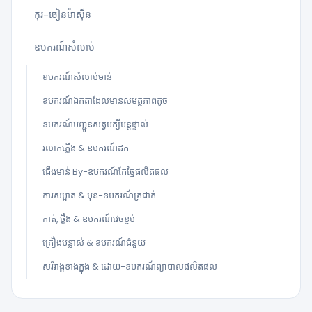
កុរ-ចៀនម៉ាស៊ីន
ឧបករណ៍សំលាប់
ឧបករណ៍សំលាប់មាន់
ឧបករណ៍ឯកតាដែលមានសមត្ថភាពតូច
ឧបករណ៍បញ្ជូនសត្វបក្សីបន្តផ្ទាល់
រលាកភ្លើង & ឧបករណ៍ដក
ជើងមាន់ By-ឧបករណ៍កែច្នៃផលិតផល
ការសម្អាត & មុន-ឧបករណ៍ត្រជាក់
កាត់, ថ្លឹង & ឧបករណ៍វេចខ្ចប់
គ្រឿងបន្លាស់ & ឧបករណ៍ជំនួយ
សរីរាង្គខាងក្នុង & ដោយ-ឧបករណ៍ព្យាបាលផលិតផល