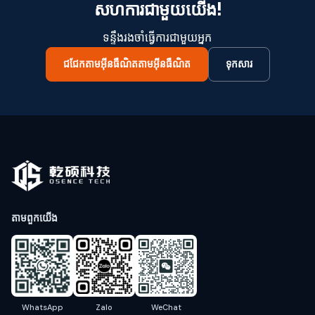
សហការជាមួយយើង!
ទន្ទឹងរងចាំធ្វើការជាមួយអ្នក
ជជែកតាមអ៊ីនធឺណិតតាមអ៊ីនធឺណិត
ទុកសារ
តាមពួកយើង
WhatsApp
Zalo
WeChat