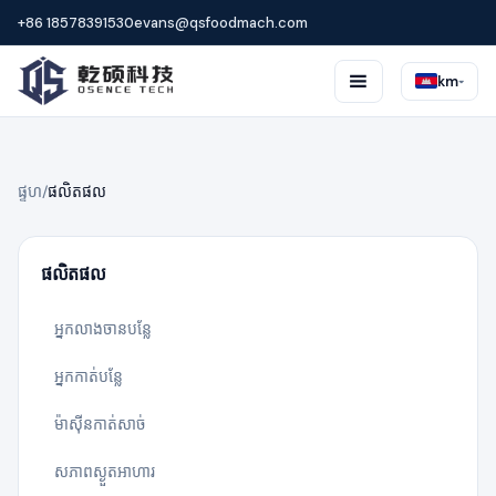
+86 18578391530
evans@qsfoodmach.com
☰
km
▾
ផ្ទហ
/
ផលិតផល
ផលិតផល
អ្នកលាងចានបន្លែ
អ្នកកាត់បន្លែ
ម៉ាស៊ីនកាត់សាច់
សភាពស្ងួតអាហារ