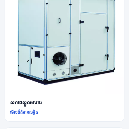
សភាពស្ងួតអាហារ
មើលព័ត៌មានលម្អិត