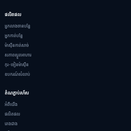
ផលិតផល
អ្នកលាងចានបន្លែ
អ្នកកាត់បន្លែ
ម៉ាស៊ីនកាត់សាច់
សភាពស្ងួតអាហារ
កុរ-ចៀនម៉ាស៊ីន
ឧបករណ៍សំលាប់
តំណភ្ជាប់រហ័ស
អំពីយើង
ផលិតផល
រោងជាង