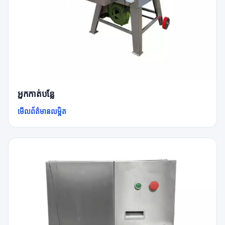
អ្នកកាត់បន្លែ
មើលព័ត៌មានលម្អិត