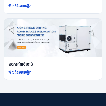
មើលព័ត៌មានលម្អិត
ឧបករណ៍សំលាប់
មើលព័ត៌មានលម្អិត