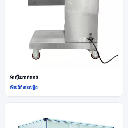
ម៉ាស៊ីនកាត់សាច់
មើលព័ត៌មានលម្អិត