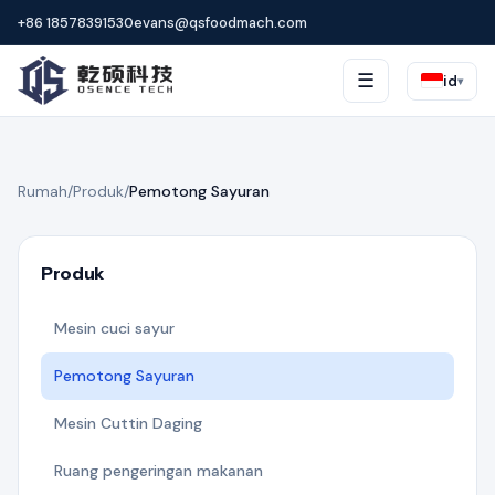
+86 18578391530
evans@qsfoodmach.com
☰
id
▾
Rumah
/
Produk
/
Pemotong Sayuran
Produk
Mesin cuci sayur
Pemotong Sayuran
Mesin Cuttin Daging
Ruang pengeringan makanan