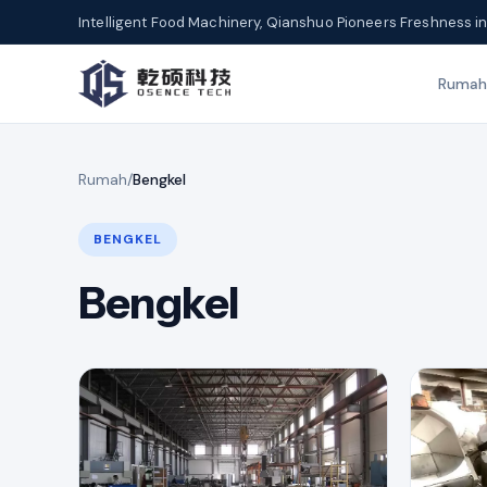
Intelligent Food Machinery, Qianshuo Pioneers Freshness in
Rumah
Rumah
/
Bengkel
BENGKEL
Bengkel