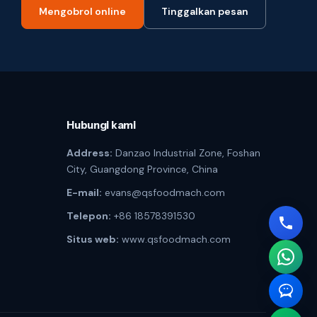
Mengobrol online
Tinggalkan pesan
Hubungi kami
Address:
Danzao Industrial Zone, Foshan
City, Guangdong Province, China
E-mail:
evans@qsfoodmach.com
Telepon:
+86 18578391530
Situs web:
www.qsfoodmach.com