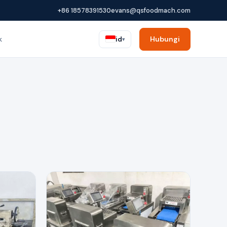
+86 18578391530
evans@qsfoodmach.com
k
Hubungi
id
▾