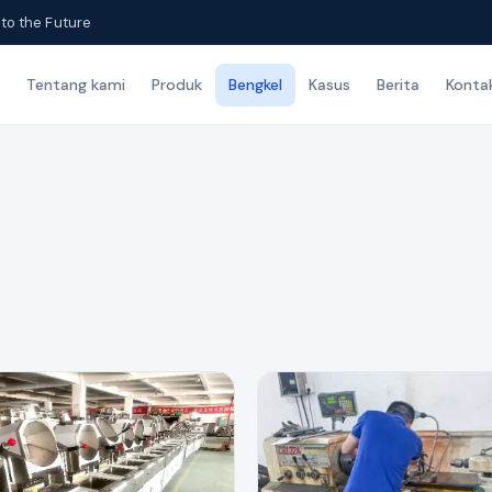
to the Future
Tentang kami
Produk
Bengkel
Kasus
Berita
Konta