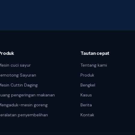
Produk
Tautan cepat
esin cuci sayur
Tentang kami
Pemotong Sayuran
Produk
esin Cuttin Daging
Bengkel
Ruang pengeringan makanan
Kasus
Mengaduk-mesin goreng
Berita
eralatan penyembelihan
Kontak