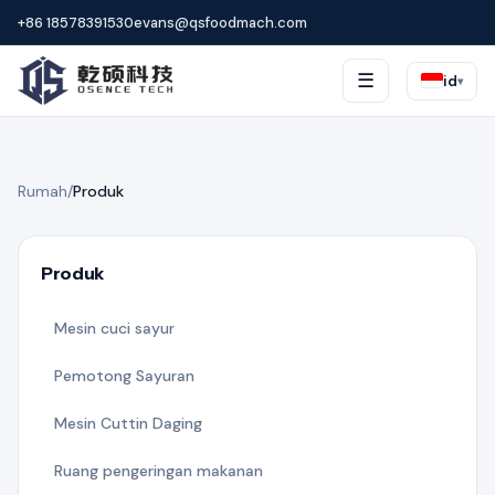
+86 18578391530
evans@qsfoodmach.com
☰
id
▾
Rumah
/
Produk
Produk
Mesin cuci sayur
Pemotong Sayuran
Mesin Cuttin Daging
Ruang pengeringan makanan