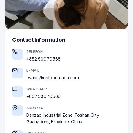
Contact Information
TELEFON
+852 53070568
E-MAIL
evans@qsfoodmach.com
WHATSAPP
+852 53070568
ADDRESS
Danzao Industrial Zone, Foshan City,
Guangdong Province, China
WEBOLDAL