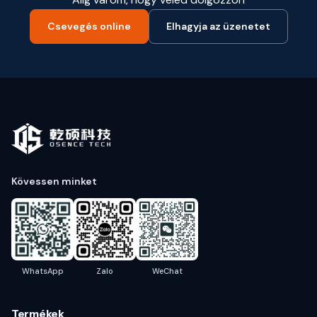
Csevegés online
Elhagyja az üzenetet
Kövessen minket
WhatsApp
Zalo
WeChat
Termékek