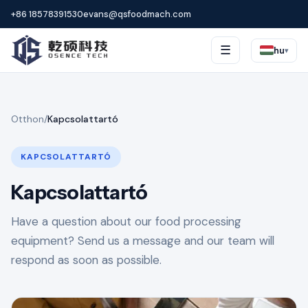
+86 18578391530
evans@qsfoodmach.com
☰
hu
▾
Otthon
/
Kapcsolattartó
KAPCSOLATTARTÓ
Kapcsolattartó
Have a question about our food processing
equipment? Send us a message and our team will
respond as soon as possible.