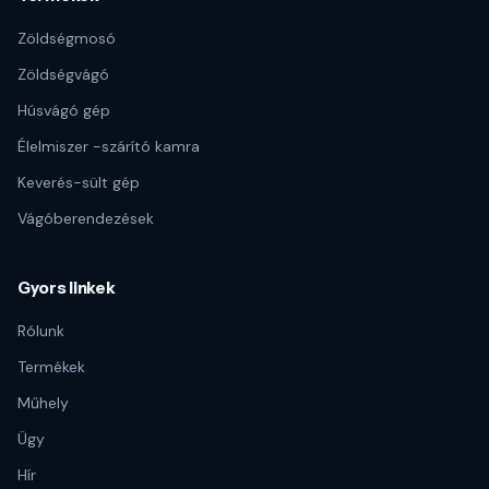
Zöldségmosó
Zöldségvágó
Húsvágó gép
Élelmiszer -szárító kamra
Keverés-sült gép
Vágóberendezések
Gyors linkek
Rólunk
Termékek
Műhely
Ügy
Hír