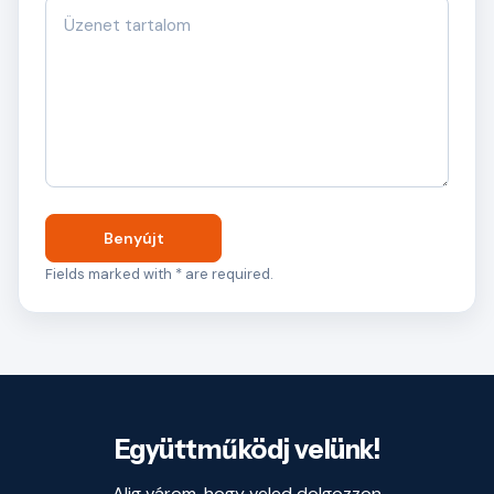
Benyújt
Fields marked with * are required.
Együttműködj velünk!
Alig várom, hogy veled dolgozzon