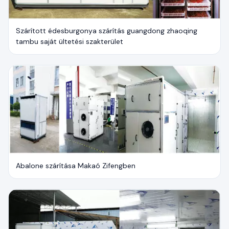
Szárított édesburgonya szárítás guangdong zhaoqing
tambu saját ültetési szakterület
Abalone szárítása Makaó Zifengben