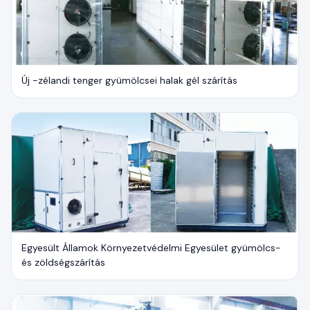
Új -zélandi tenger gyümölcsei halak gél szárítás
Egyesült Államok Környezetvédelmi Egyesület gyümölcs-
és zöldségszárítás