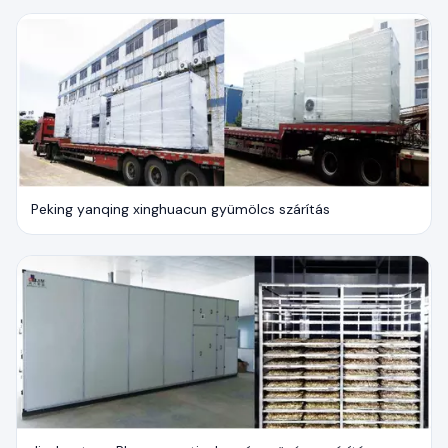
Peking yanqing xinghuacun gyümölcs szárítás