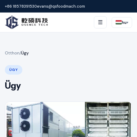
+86 18578391530
evans@qsfoodmach.com
☰
hu
▾
Otthon
/
Ügy
ÜGY
Ügy