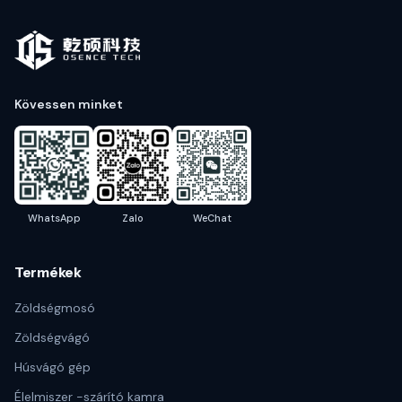
Kövessen minket
WhatsApp
Zalo
WeChat
Termékek
Zöldségmosó
Zöldségvágó
Húsvágó gép
Élelmiszer -szárító kamra