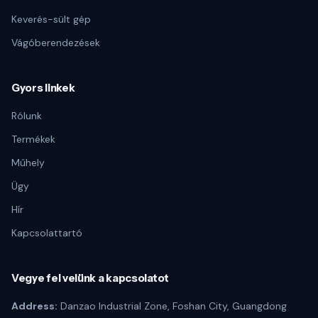
Keverés-sült gép
Vágóberendezések
Gyors linkek
Rólunk
Termékek
Műhely
Ügy
Hír
Kapcsolattartó
Vegye fel velünk a kapcsolatot
Address:
Danzao Industrial Zone, Foshan City, Guangdong