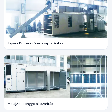
Tajvan 15. ipari zóna iszap szárítás
Malajziai dongge ali szárítás