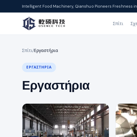
Intelligent Food Machinery, Qianshuo Pioneers Freshness in
Σπίτι
Σχ
Σπίτι
/
Εργαστήρια
ΕΡΓΑΣΤΉΡΙΑ
Εργαστήρια