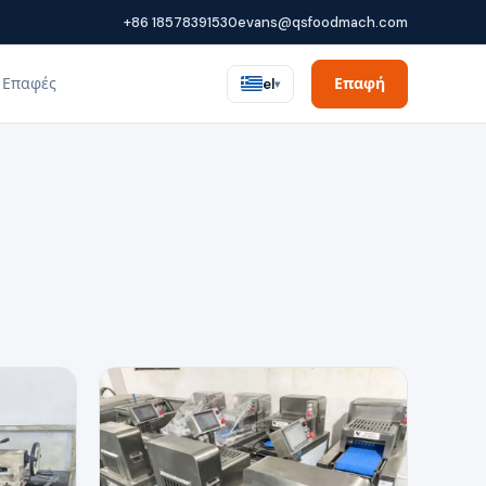
+86 18578391530
evans@qsfoodmach.com
Επαφές
Επαφή
el
▾