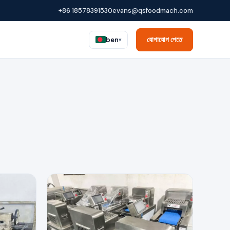
+86 18578391530
evans@qsfoodmach.com
যোগাযোগ পেতে
ben
▾