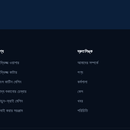
ণ্য
দ্রুত লিঙ্ক
দ্ভিজ্জ ওয়াশার
আমাদের সম্পর্কে
দ্ভিজ্জ কাটার
পণ্য
াংস কাটিন মেশিন
কর্মশালা
াদ্য শুকানোর চেম্বার
কেস
াড়ুন-ফ্রাই মেশিন
খবর
বাই করার সরঞ্জাম
পরিচিতি