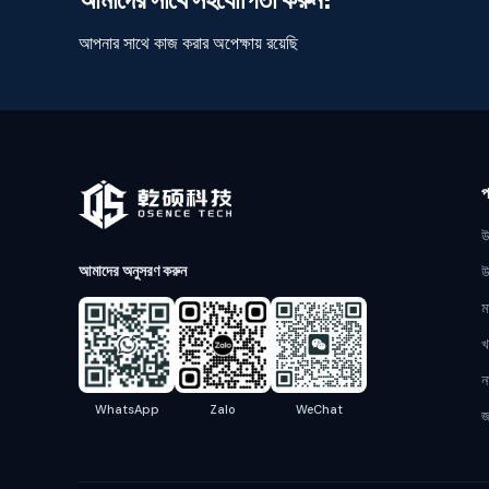
আপনার সাথে কাজ করার অপেক্ষায় রয়েছি
প
উ
আমাদের অনুসরণ করুন
উ
ম
খ
ন
WhatsApp
Zalo
WeChat
জ