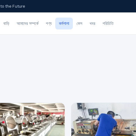
to the Future
বাড়ি
আমাদের সম্পর্কে
পণ্য
কর্মশালা
কেস
খবর
পরিচিতি