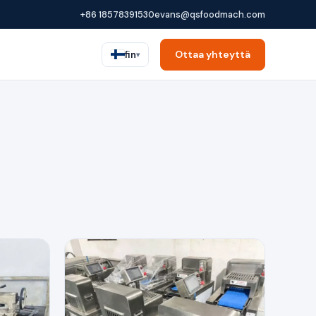
+86 18578391530
evans@qsfoodmach.com
Ottaa yhteyttä
fin
▾