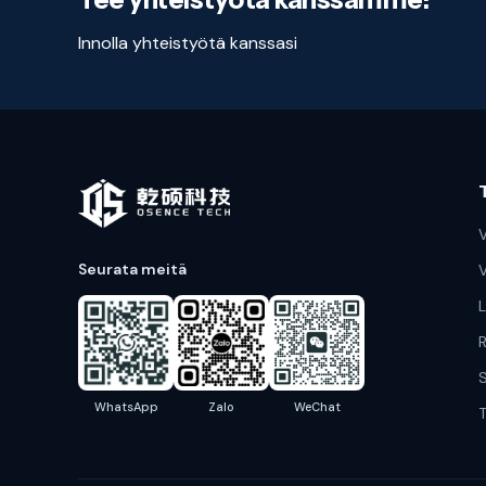
Innolla yhteistyötä kanssasi
Seurata meitä
V
L
S
WhatsApp
Zalo
WeChat
T