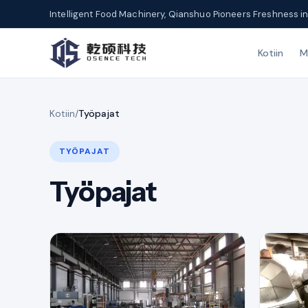
Intelligent Food Machinery, Qianshuo Pioneers Freshness in
Kotiin
M
Kotiin
/
Työpajat
TYÖPAJAT
Työpajat