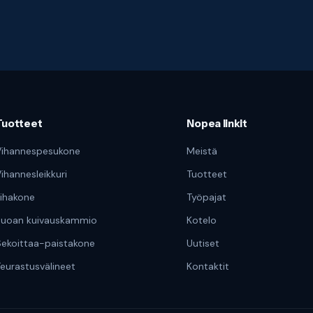
Tuotteet
Nopea linkit
Vihannespesukone
Meistä
ihannesleikkuri
Tuotteet
ihakone
Työpajat
Ruoan kuivauskammio
Kotelo
ekoittaa-paistakone
Uutiset
eurastusvälineet
Kontaktit