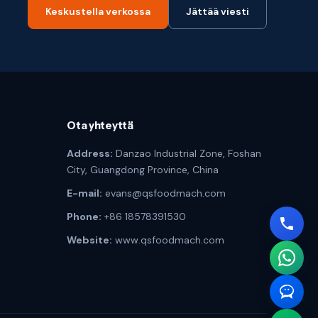
Keskustella verkossa
Jättää viesti
Ota yhteyttä
Address:
Danzao Industrial Zone, Foshan
City, Guangdong Province, China
E-mail:
evans@qsfoodmach.com
Phone:
+86 18578391530
Website:
www.qsfoodmach.com