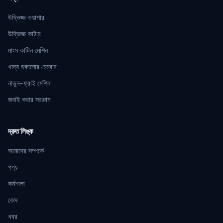
উদ্ভিজ্জ ওয়াশার
উদ্ভিজ্জ কাটার
মাংস কাটিন মেশিন
খাদ্য শুকানোর চেম্বার
নাড়ুন-ফ্রাই মেশিন
জবাই করার সরঞ্জাম
দ্রুত লিঙ্ক
আমাদের সম্পর্কে
পণ্য
কর্মশালা
কেস
খবর