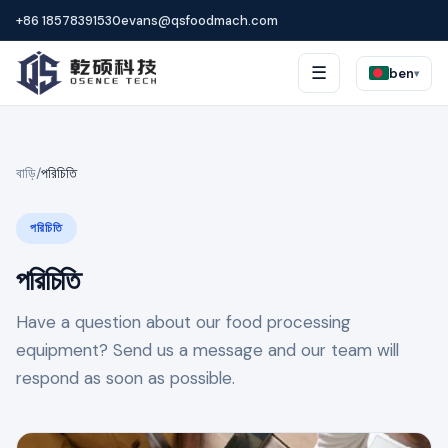
+86 18578391530
evans@qsfoodmach.com
☰
ben
▾
বাড়ি
/
পরিচিতি
পরিচিতি
পরিচিতি
Have a question about our food processing
equipment? Send us a message and our team will
respond as soon as possible.