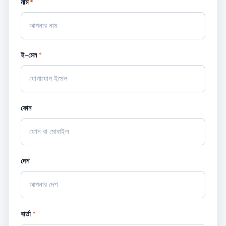
নাম
*
ই-মেল
*
ফোন
দেশ
বার্তা
*