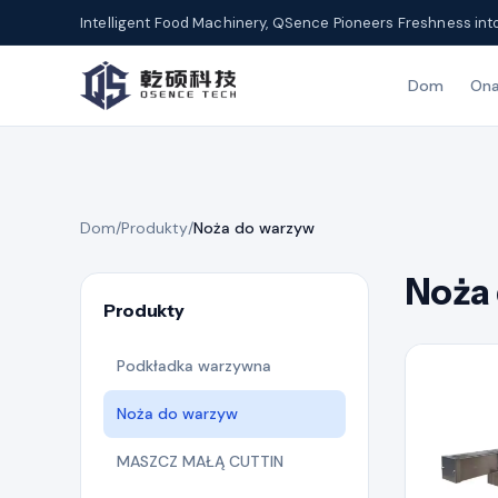
Intelligent Food Machinery, QSence Pioneers Freshness int
Dom
On
Dom
/
Produkty
/
Noża do warzyw
Noża
Produkty
Podkładka warzywna
Noża do warzyw
MASZCZ MAŁĄ CUTTIN