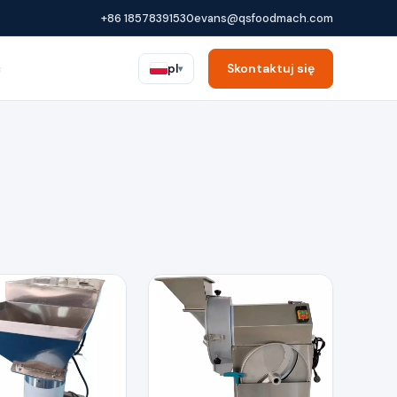
+86 18578391530
evans@qsfoodmach.com
ć
Skontaktuj się
pl
▾