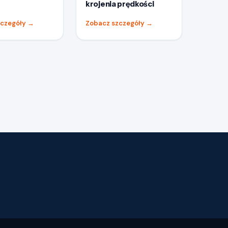
krojenia prędkości
zczegóły
→
Zobacz szczegóły
→