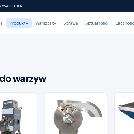
o the Future
as
Produkty
Warsztaty
Sprawa
Aktualności
Łącznoś
 do warzyw