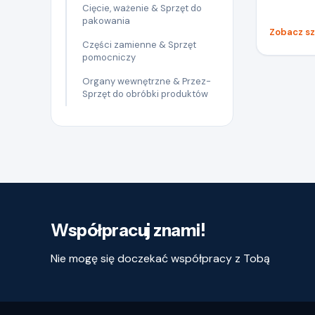
Cięcie, ważenie & Sprzęt do
pakowania
Zobacz s
Części zamienne & Sprzęt
pomocniczy
Organy wewnętrzne & Przez-
Sprzęt do obróbki produktów
Współpracuj znami!
Nie mogę się doczekać współpracy z Tobą