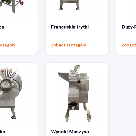
za
Francuskie frytki
Duży-
zczegóły
→
Zobacz szczegóły
→
Zobacz
rka
Wysoki-Maszyna