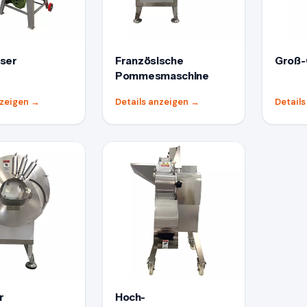
iser
Französische
Groß-
Pommesmaschine
nzeigen
→
Details anzeigen
→
Detail
r
Hoch-