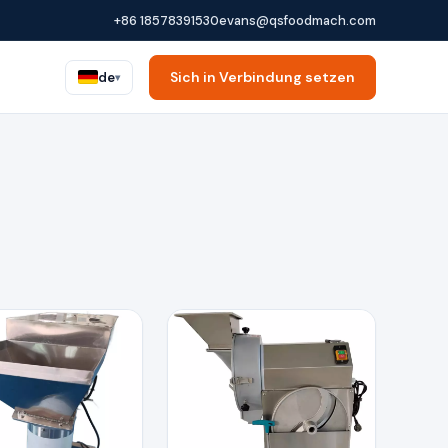
+86 18578391530
evans@qsfoodmach.com
Sich in Verbindung setzen
de
▾