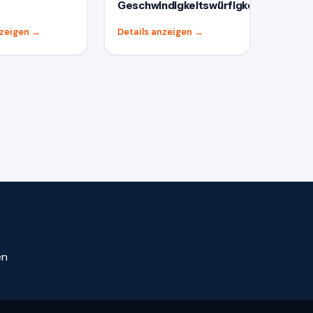
Geschwindigkeitswürfigkeitsmaschin
nzeigen
→
Details anzeigen
→
en