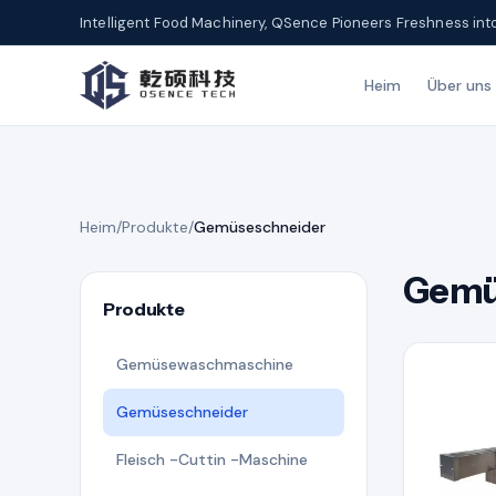
Intelligent Food Machinery, QSence Pioneers Freshness int
Heim
Über uns
Heim
/
Produkte
/
Gemüseschneider
Gemü
Produkte
Gemüsewaschmaschine
Gemüseschneider
Fleisch -Cuttin -Maschine