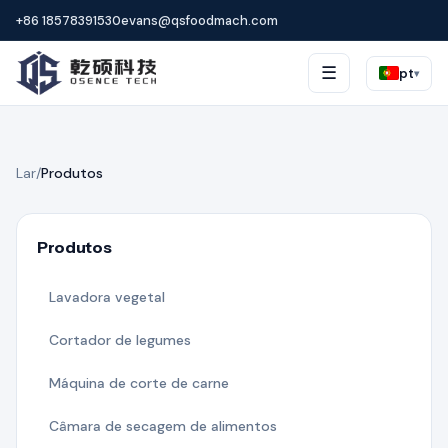
+86 18578391530
evans@qsfoodmach.com
☰
pt
▾
Lar
/
Produtos
Produtos
Lavadora vegetal
Cortador de legumes
Máquina de corte de carne
Câmara de secagem de alimentos