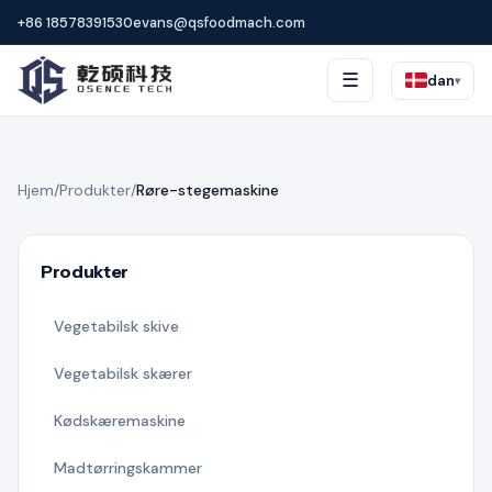
+86 18578391530
evans@qsfoodmach.com
☰
dan
▾
Hjem
/
Produkter
/
Røre-stegemaskine
Produkter
Vegetabilsk skive
Vegetabilsk skærer
Kødskæremaskine
Madtørringskammer