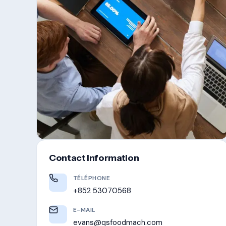
Contact Information
TÉLÉPHONE
+852 53070568
E-MAIL
evans@qsfoodmach.com