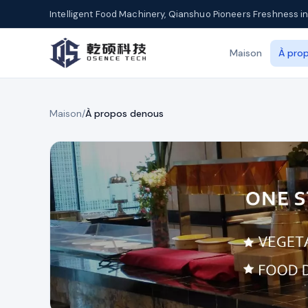
Intelligent Food Machinery, Qianshuo Pioneers Freshness in
Maison
À pro
Maison
/
À propos denous