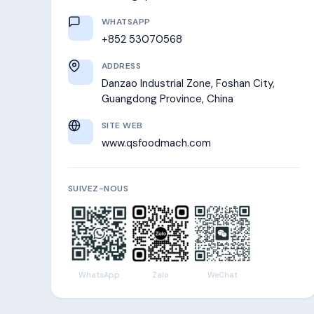
WHATSAPP
+852 53070568
ADDRESS
Danzao Industrial Zone, Foshan City,
Guangdong Province, China
SITE WEB
www.qsfoodmach.com
SUIVEZ-NOUS
WhatsApp
Zalo
WeChat