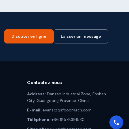
Discuter en ligne
Laisser un message
Contactez-nous
Address:
Danzao Industrial Zone, Foshan
City, Guangdong Province, China
E-mail:
evans@qsfoodmach.com
Téléphone:
+86 18578391530
Site web:
www.qsfoodmach.com