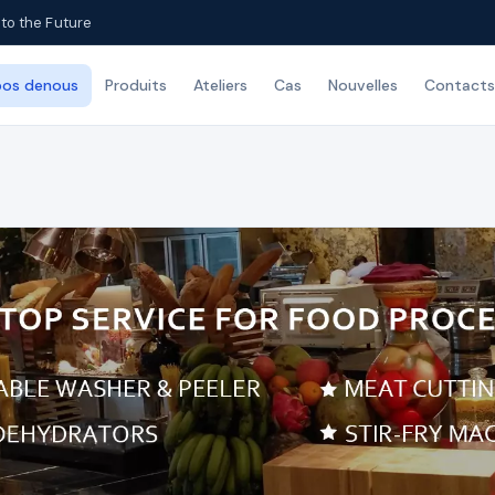
to the Future
pos denous
Produits
Ateliers
Cas
Nouvelles
Contacts