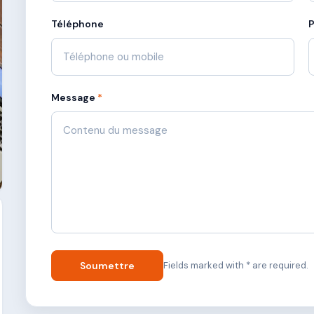
Téléphone
Message
*
Soumettre
Fields marked with * are required.