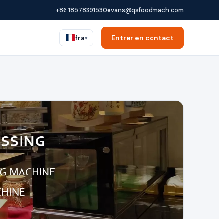
+86 18578391530
evans@qsfoodmach.com
Entrer en contact
fra
▾