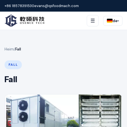
+86 18578391530
evans@qsfoodmach.com
☰
de
▾
Heim
/
Fall
FALL
Fall