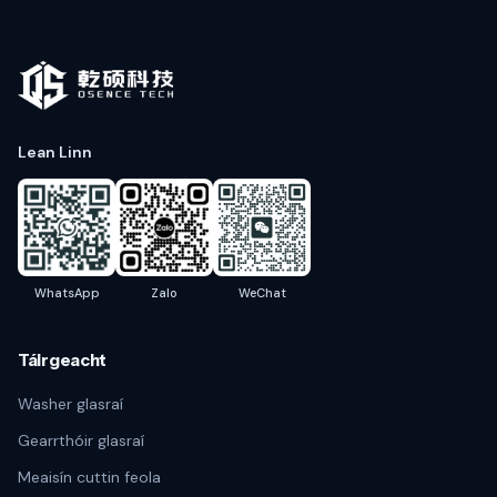
Lean Linn
WhatsApp
Zalo
WeChat
Táirgeacht
Washer glasraí
Gearrthóir glasraí
Meaisín cuttin feola