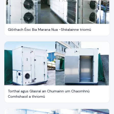
Glóthach Éisc Bia Marana Nua -Shéalainne triomú
Torthaí agus Glasraí an Chumainn um Chaomhnú
Comhshaoil a thriomú