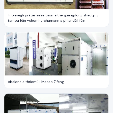
Triomaigh prátaí milse triomaithe guangdong zhaoqing
tambu féin -chomharchumann a phlandáil féin
Abalone a thriomú i Macao Zifeng