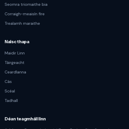
Seomra triomaithe bia
Corraigh-meaisín fire
Trealamh maraithe
Naisc thapa
Maidir Linn
Táirgeacht
Ceardlanna
Cás
Scéal
Tadhall
Déan teagmháil linn