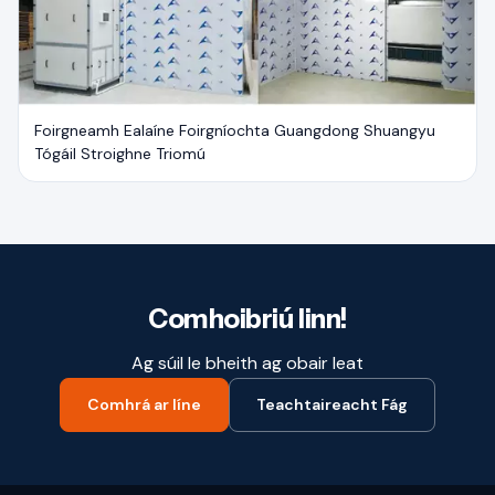
Foirgneamh Ealaíne Foirgníochta Guangdong Shuangyu
Tógáil Stroighne Triomú
Comhoibriú linn!
Ag súil le bheith ag obair leat
Comhrá ar líne
Teachtaireacht Fág