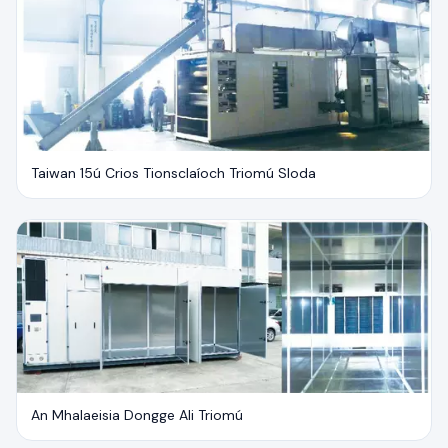
Taiwan 15ú Crios Tionsclaíoch Triomú Sloda
An Mhalaeisia Dongge Ali Triomú