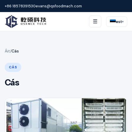
+86 18578391530
evans@qsfoodmach.com
☰
est
▾
Áit
/
Cás
CÁS
Cás