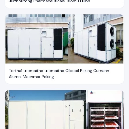
Jiuzhoutong Pharmaceuticals Triomú Luibh
Torthaí triomaithe triomaithe Ollscoil Peking Cumann
Alumni Maenmar Peking