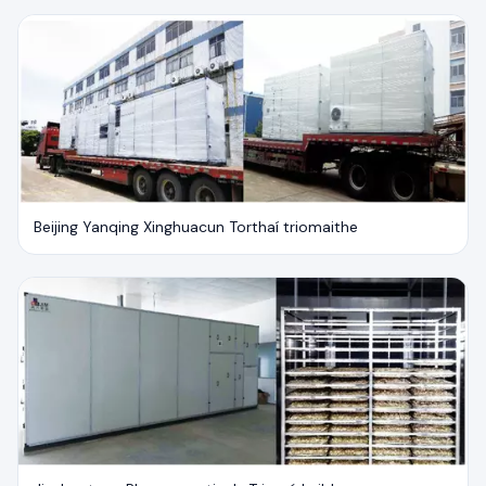
Beijing Yanqing Xinghuacun Torthaí triomaithe