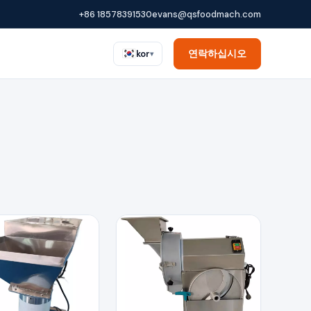
+86 18578391530
evans@qsfoodmach.com
연락하십시오
kor
▾