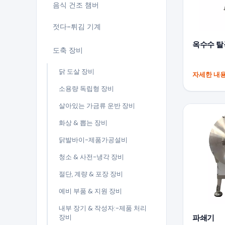
음식 건조 챔버
젓다-튀김 기계
옥수수 탈
도축 장비
닭 도살 장비
자세한 내
소용량 독립형 장비
살아있는 가금류 운반 장비
화상 & 뽑는 장비
닭발바이-제품가공설비
청소 & 사전-냉각 장비
절단, 계량 & 포장 장비
예비 부품 & 지원 장비
내부 장기 & 작성자:-제품 처리
장비
파쇄기