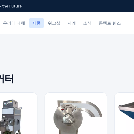
o the Future
우리에 대해
제품
워크샵
사례
소식
콘택트 렌즈
커터