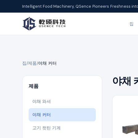
Intelligent Food Machinery, QSence Pioneers Freshness int
집
집
/
제품
/
야채 커터
야채 
제품
야채 와셔
야채 커터
고기 컷틴 기계