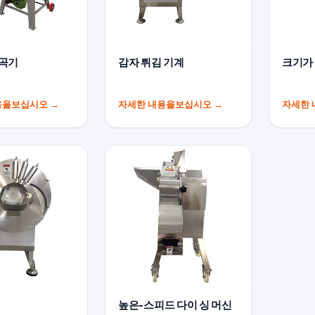
곡기
감자 튀김 기계
크기가
용을보십시오
→
자세한 내용을보십시오
→
자세한
높은-스피드 다이 싱 머신