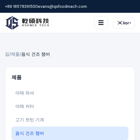
+86 18578391530
evans@qsfoodmach.com
☰
kor
▾
집
/
제품
/
음식 건조 챔버
제품
야채 와셔
야채 커터
고기 컷틴 기계
음식 건조 챔버