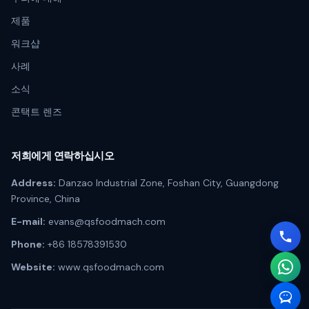
제품
워크샵
사례
소식
콘택트 렌즈
저희에게 연락하십시오
Address:
Danzao Industrial Zone, Foshan City, Guangdong
Province, China
E-mail:
evans@qsfoodmach.com
Phone:
+86 18578391530
Website:
www.qsfoodmach.com