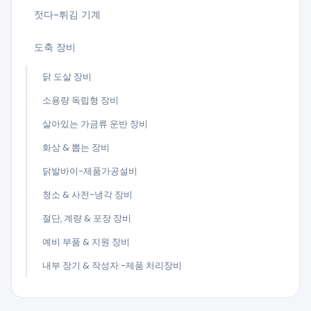
젓다-튀김 기계
도축 장비
닭 도살 장비
소용량 독립형 장비
살아있는 가금류 운반 장비
화상 & 뽑는 장비
닭발바이-제품가공설비
청소 & 사전-냉각 장비
절단, 계량 & 포장 장비
예비 부품 & 지원 장비
내부 장기 & 작성자:-제품 처리장비