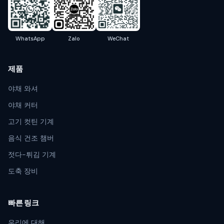
WhatsApp
Zalo
WeChat
제품
야채 와셔
야채 커터
고기 컷틴 기계
음식 건조 챔버
젓다-튀김 기계
도축 장비
빠른 링크
우리에 대해