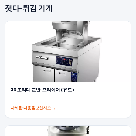
젓다-튀김 기계
36 조리대 교반-프라이어 (유도)
자세한 내용을보십시오
→