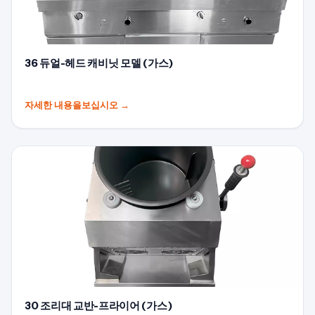
36 듀얼-헤드 캐비닛 모델 (가스)
자세한 내용을보십시오
→
30 조리대 교반-프라이어 (가스)