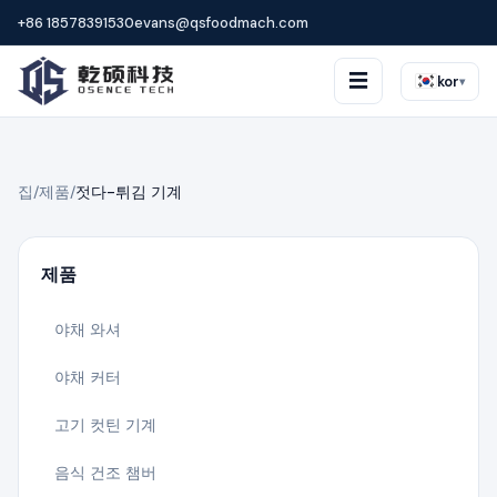
+86 18578391530
evans@qsfoodmach.com
☰
kor
▾
집
/
제품
/
젓다-튀김 기계
제품
야채 와셔
야채 커터
고기 컷틴 기계
음식 건조 챔버