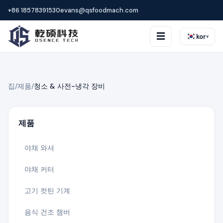
+86 18578391530
evans@qsfoodmach.com
☰
kor
▾
집
/
제품
/
청소 & 사전-냉각 장비
제품
야채 와셔
야채 커터
고기 컷틴 기계
음식 건조 챔버