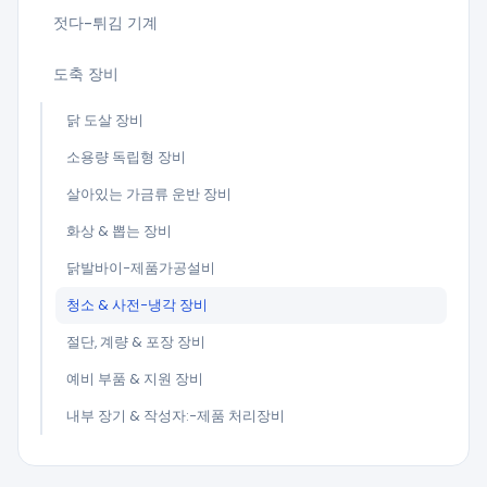
젓다-튀김 기계
도축 장비
닭 도살 장비
소용량 독립형 장비
살아있는 가금류 운반 장비
화상 & 뽑는 장비
닭발바이-제품가공설비
청소 & 사전-냉각 장비
절단, 계량 & 포장 장비
예비 부품 & 지원 장비
내부 장기 & 작성자:-제품 처리장비