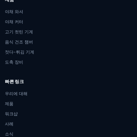
야채 와셔
야채 커터
고기 컷틴 기계
음식 건조 챔버
젓다-튀김 기계
도축 장비
빠른 링크
우리에 대해
제품
워크샵
사례
소식