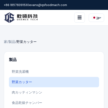
+86 18578391530
evans@qsfoodmach.com
☰
jp
▾
家
/
製品
/
野菜カッター
製品
野菜洗濯機
野菜カッター
肉カッティンマシン
食品乾燥チャンバー