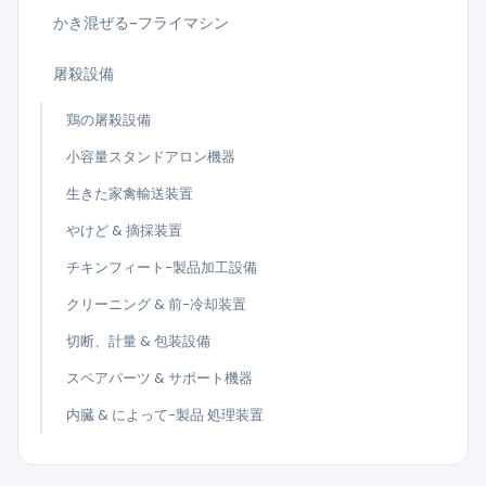
かき混ぜる-フライマシン
屠殺設備
鶏の屠殺設備
小容量スタンドアロン機器
生きた家禽輸送装置
やけど & 摘採装置
チキンフィート-製品加工設備
クリーニング & 前-冷却装置
切断、計量 & 包装設備
スペアパーツ & サポート機器
内臓 & によって-製品 処理装置