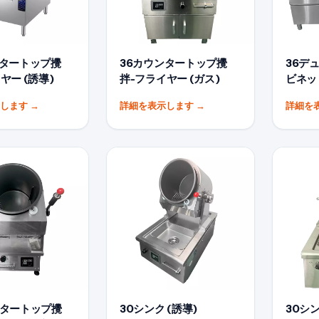
ンタートップ攪
36カウンタートップ攪
36デ
ヤー (誘導)
拌-フライヤー (ガス)
ビネッ
示します
→
詳細を表示します
→
詳細を
ンタートップ攪
30シンク (誘導)
30シン