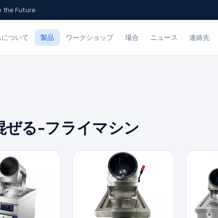
o the Future
ちについて
製品
ワークショップ
場合
ニュース
連絡先
混ぜる-フライマシン