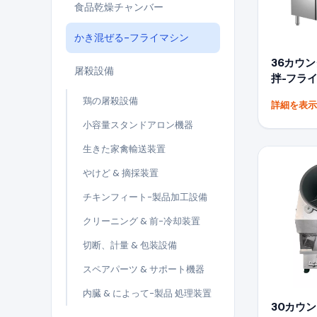
食品乾燥チャンバー
かき混ぜる-フライマシン
36カウ
屠殺設備
拌-フライ
鶏の屠殺設備
詳細を表
小容量スタンドアロン機器
生きた家禽輸送装置
やけど & 摘採装置
チキンフィート-製品加工設備
クリーニング & 前-冷却装置
切断、計量 & 包装設備
スペアパーツ & サポート機器
内臓 & によって-製品 処理装置
30カウ