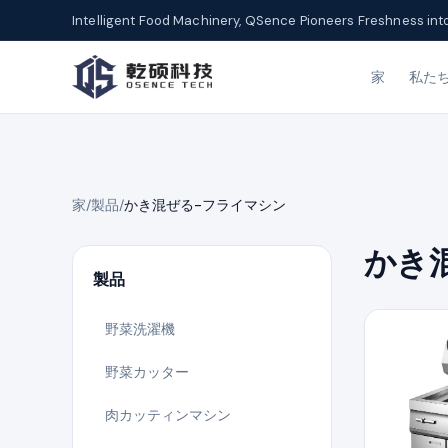
Intelligent Food Machinery, QSence Pioneers Freshness int
家
私た
家
/
製品
/
かき混ぜる-フライマシン
かき
製品
野菜洗濯機
野菜カッター
肉カッティンマシン