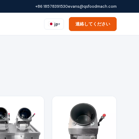
+86 18578391530
evans@qsfoodmach.com
連絡してください
jp
▾